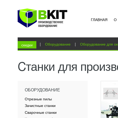
ГЛАВНАЯ
О
КОМБ
ДЛЯ 
УГЛО
УЗН
Вы здесь
Главная
|
Оборудование
|
Оборудование для ок
Машина
скидки
вырубк
есть в
соедин
Cтанки для произв
ПОД
ОБОРУДОВАНИЕ
Отрезные пилы
Зачистные станки
Сварочные станки
ЭЛЕК