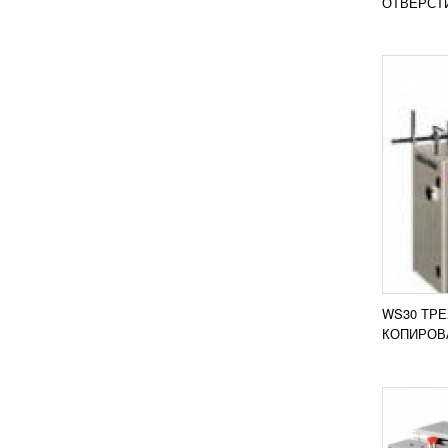
ОТВЕРСТИ
КОПИ
СТАН
УЗН
Копиро
Kaban 
пробив
одновр
профил
WS30 ТР
ПОД
КОПИРОВ