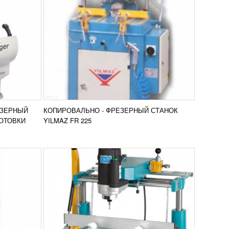
ЗЕРНЫЙ
КОПИРОВАЛЬНО - ФРЕЗЕРНЫЙ
S
СТАНОК YILMAZ FR 222
31 932
RUB
z FR 221S
Настольный агрегат Yilmaz FR 222 для
ых работ
проведения фрезерной обработки и
копирования позволяет делать
меются
различные отверстия в заготовках из
вить в
Добавить в
ПВХ и...
ЕЗЕРНЫЙ
КОПИРОВАЛЬНО - ФРЕЗЕРНЫЙ СТАНОК
нение
сравнение
ПОДРОБНЕЕ
ГОТОВКИ
YILMAZ FR 225
ВАНИЯ
КОПИРОВАЛЬНО-ФРЕЗЕРНЫЙ
ИЙ
СТАНОК A23