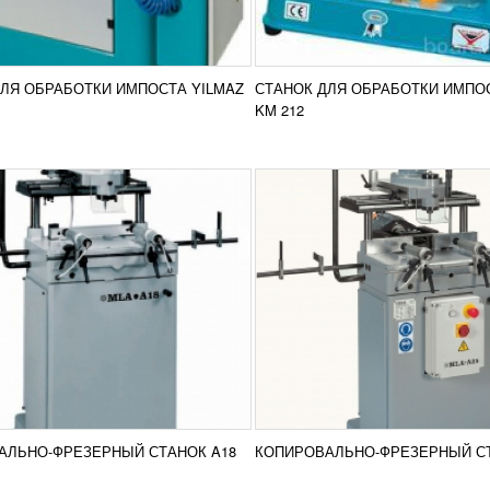
з представителей линейки
Продукт компании MLA (Итали
вально-фрезерных станков
линейки копировально-фрез
ии MLA для алюминиевого
станков для алюминиевого,
я. Станки для фрезерной и
алюминиевого и стального и
Добавить в
Доба
вальной обработoк...
профилей. Станок A25 —...
ЛЯ ОБРАБОТКИ ИМПОСТА YILMAZ
СТАНОК ДЛЯ ОБРАБОТКИ ИМПОС
сравнение
срав
РОБНЕЕ
ПОДРОБНЕЕ
KM 212
РОВАЛЬНО-ФРЕЗЕРНЫЙ
ТОРЦЕФРЕЗЕРНЫЙ СТА
ОК A33
COMALL MILL 04
АТЬ ЦЕНУ
УЗНАТЬ ЦЕНУ
ный сверлильный станок A33
Торцефрезерный станок Coma
 (Италия) под замок с тройной
04 используется для обработ
 для ручек. Данный агрегат
алюминиевых и пластиковых
ся представителем линейки
профилей в производстве ок
Добавить в
Доба
вально-...
дверей. Режущий механизм...
АЛЬНО-ФРЕЗЕРНЫЙ СТАНОК A18
КОПИРОВАЛЬНО-ФРЕЗЕРНЫЙ СТ
сравнение
срав
РОБНЕЕ
ПОДРОБНЕЕ