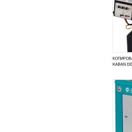
СТАН
ИМПО
103 
Фрезер
исполь
ПВХ пр
компле
пневмо
КОПИРОВ
ПОД
KABAN DD
КОПИ
СТАН
УЗН