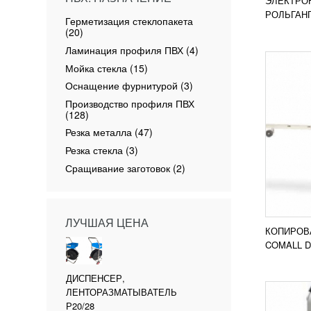
ЭЛЕКТРО
ПОД
РОЛЬГАНГ
Герметизация стеклопакета
(20)
Ламинация профиля ПВХ (4)
Мойка стекла (15)
Оснащение фурнитурой (3)
Производство профиля ПВХ
(128)
Резка металла (47)
МУЛЬ
ОБРА
Резка стекла (3)
COMA
УЗН
Сращивание заготовок (2)
Центр 
предст
множес
автон
ЛУЧШАЯ ЦЕНА
осей,а
КОПИРОВ
ПОД
рабоче
COMALL D
ДИСПЕНСЕР,
ЛЕНТОРАЗМАТЫВАТЕЛЬ
Р20/28