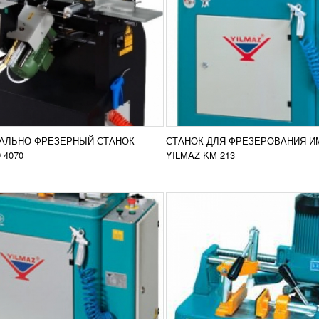
ОК ДЛЯ ОБРАБОТКИ
СТАНОК ДЛЯ ОБРАБОТК
СТА YILMAZ KM 215
ИМПОСТА YILMAZ KM 21
557
RUB
21 755
RUB
овочный агрегат Yilmaz KM 215
Агрегат для торцовки алюми
зуется фрезеровки импоста и
профиля Yilmaz KM 212 испо
офилей. В стандартной
для настольных работ. В мо
ктации можно найти
КМ212 перемещение фрезы
Добавить в
Доба
прижимы...
происходит в ручном...
АЛЬНО-ФРЕЗЕРНЫЙ СТАНОК
СТАНОК ДЛЯ ФРЕЗЕРОВАНИЯ И
сравнение
срав
РОБНЕЕ
ПОДРОБНЕЕ
 4070
YILMAZ KM 213
РОВАЛЬНО-ФРЕЗЕРНЫЙ
КОПИРОВАЛЬНО-ФРЕЗ
ОК A18
СТАНОК A25
АТЬ ЦЕНУ
УЗНАТЬ ЦЕНУ