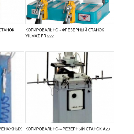
УЗНАТЬ ЦЕНУ
ловками
Агрегат с двумя шпинделями
оконных
использующийся для фрезерной и
я
копировальной обработок. Мотор
ьные и
расположенный по горизонтали
вить в
Добавить в
используется для создания 3-х...
СТАНОК
КОПИРОВАЛЬНО - ФРЕЗЕРНЫЙ СТАНОК
нение
сравнение
ПОДРОБНЕЕ
YILMAZ FR 222
КОПИРОВАЛЬНО-ФРЕЗЕРНЫЙ
ЕРНЫЙ
СТАНОК KABAN DE 4060
УЗНАТЬ ЦЕНУ
анок DE
Копировально-фрезерный станок DE
а
4060 используется для выреза
ых
отверстия в оконных и дверных
стика. С
профилях из алюминия и пластика. С
вить в
Добавить в
помощью оборудования...
ДРЕНАЖНЫХ
КОПИРОВАЛЬНО-ФРЕЗЕРНЫЙ СТАНОК A23
нение
сравнение
ПОДРОБНЕЕ