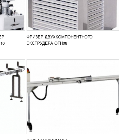
И
101 076
RUB
я
На рольгангах можно в электронном
я. Среди
режиме выставить габариты
ктронную
обработки. Высоту самого агрегата
шленный
также можно регулировать.
вить в
Добавить в
Наибольшая нагрузка на...
ЕР
ФРИЗЕР ДВУХКОМПОНЕНТНОГО
нение
сравнение
ПОДРОБНЕЕ
10
ЭКСТРУДЕРА OFH08
ЕРНЫЙ
КОПИРОВАЛЬНО-ФРЕЗЕРНЫЙ
 K
СТАНОК COMALL DOLBY TER
УЗНАТЬ ЦЕНУ
регат
Станок Comall DOLBY TER с двумя
шпинделями предназначен для
ки
копировально-фрезерных работ с
ди опций
окнами. Размещенный по горизонтали
вить в
Добавить в
е...
прибор сверления 3-х...