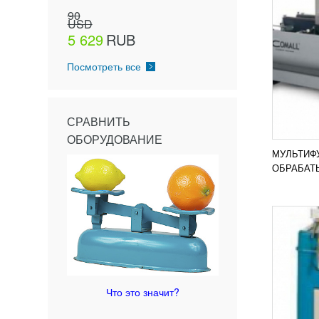
90
USD
5 629
RUB
КОПИ
Посмотреть все
СТАНО
162 
Стацио
предна
СРАВНИТЬ
фрезер
ОБОРУДОВАНИЕ
компле
металла
МУЛЬТИФ
ПОД
ОБРАБАТ
CNE
СТАН
Что это значит?
ДРЕН