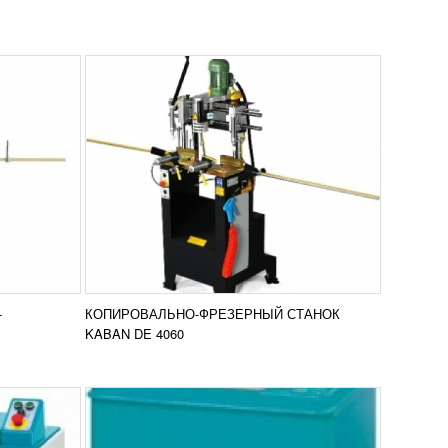
ВАНИЯ
СТАНОК ДЛЯ ОБРАБОТКИ
3
ИМПОСТА YILMAZ KM 211
47 326
RUB
ьзуется
Агрегат Yilmaz KM 211 используется
ерстий в
для фрезеровочных работ с
стика или
профилем импоста из алюминия и
а в...
ПВХ. Произведен известным турецким
вить в
Добавить в
брендом Yilmaz , что...
-
КОПИРОВАЛЬНО-ФРЕЗЕРНЫЙ СТАНОК
нение
сравнение
ПОДРОБНЕЕ
KABAN DE 4060