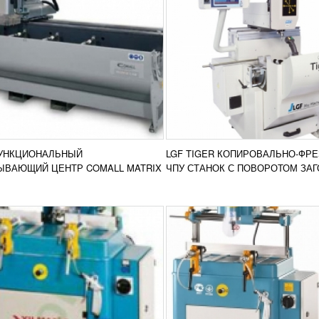
РОВАЛЬНО - ФРЕЗЕРНЫЙ
КОПИРОВАЛЬНО - ФРЕ
К YILMAZ FR 226
СТАНОК YILMAZ FR 221 
842
RUB
103 875
RUB
нарный агрегат Yilmaz FR 226
Стационарный агрегат Yilma
значен для копировальных и
для проведения копировальн
ных работ. В стандартной
и фрезерной обработки. В
ктации имеется трубка из
стандартной комплектации и
Добавить в
Доба
....
тумба из металла...
УНКЦИОНАЛЬНЫЙ
LGF TIGER КОПИРОВАЛЬНО-ФР
сравнение
срав
РОБНЕЕ
ПОДРОБНЕЕ
ЫВАЮЩИЙ ЦЕНТР COMALL MATRIX
ЧПУ СТАНОК С ПОВОРОТОМ ЗА
ОК ДЛЯ ФРЕЗЕРОВАНИЯ
СТАНОК ДЛЯ ФРЕЗЕРО
АЖНЫХ ОТВЕРСТИЙ
ДРЕНАЖНЫХ ОТВЕРСТ