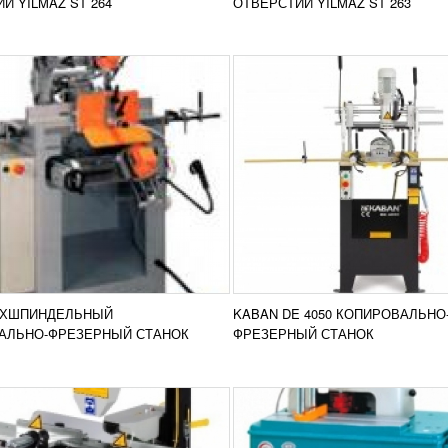
Й YILMAZ ST 264
ОТВЕРСТИЙ YILMAZ ST 263
РОВАЛЬНО-ФРЕЗЕРНЫЙ
СТАНОК ДЛЯ ФРЕЗЕРО
ОК KABAN DD 4070
ИМПОСТА YILMAZ KM 21
АТЬ ЦЕНУ
75 696
RUB
вально-фрезерный станок
Агрегат Yilmaz Km 213 испол
DD 4070 применяется для
для обработки, создания отв
ания водоотводящих отверстий
оконных конструкциях из пла
еменно в 3-х плоскостях в ПВХ
алюминия. Перемещение диск
Добавить в
Доба
е. Операция...
ЕХШПИНДЕЛЬНЫЙ
KABAN DE 4050 КОПИРОВАЛЬНО
сравнение
срав
РОБНЕЕ
ПОДРОБНЕЕ
АЛЬНО-ФРЕЗЕРНЫЙ СТАНОК
ФРЕЗЕРНЫЙ СТАНОК