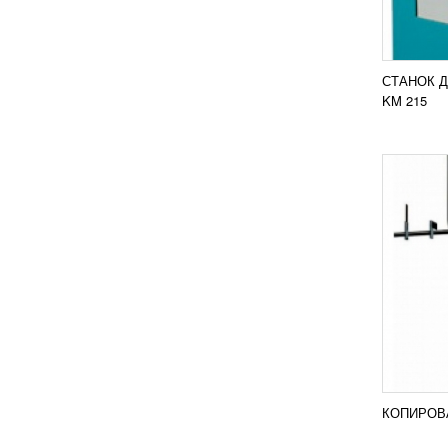
Один и
копиро
компан
профил
копиро
СТАНОК Д
ПОД
KM 215
КОПИ
СТАН
УЗН
Фрезер
от MLA
фрезой
являет
копиро
КОПИРОВ
ПОД