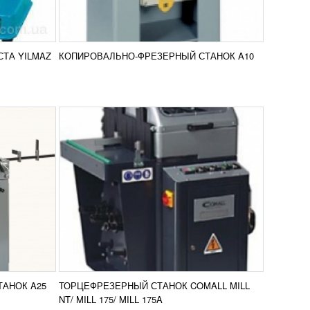
я), из
Торцефрезерный станок используется
ерных
для выполнения сложной обработки
всех типов профилей в производстве
 ПВХ
окон и дверей. Режущий механизм
вить в
Добавить в
подается...
ТА YILMAZ
КОПИРОВАЛЬНО-ФРЕЗЕРНЫЙ СТАНОК A10
нение
сравнение
ПОДРОБНЕЕ
НОК
ТОРЦЕФРЕЗЕРНЫЙ СТАНОК
COMALL MILL 200
УЗНАТЬ ЦЕНУ
ll MILL
Торцефрезерный станок Comall MILL
ки
200 используется для выполнения
сложной обработки всех типов
он и
профилей в производстве окон и
вить в
Добавить в
дверей. Режущий...
АНОК A25
ТОРЦЕФРЕЗЕРНЫЙ СТАНОК COMALL MILL
нение
сравнение
ПОДРОБНЕЕ
NT/ MILL 175/ MILL 175A