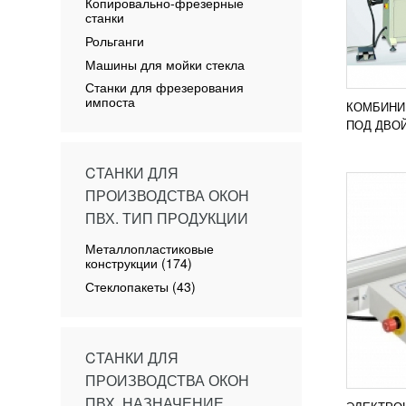
ИЗМЕ
Копировально-фрезерные
PROF
станки
УЗН
Рольганги
Рольга
предна
Машины для мойки стекла
измери
Станки для фрезерования
Наибол
импоста
компле
КОМБИНИ
ПОД
ПОД ДВОЙ
CТАНКИ ДЛЯ
ПРОИЗВОДСТВА ОКОН
ПВХ. ТИП ПРОДУКЦИИ
Металлопластиковые
конструкции (174)
КОПИ
Стеклопакеты (43)
СТАН
УЗН
Копиро
CТАНКИ ДЛЯ
Comall
шпиенд
ПРОИЗВОДСТВА ОКОН
работы
ПВХ. НАЗНАЧЕНИЕ
под угл