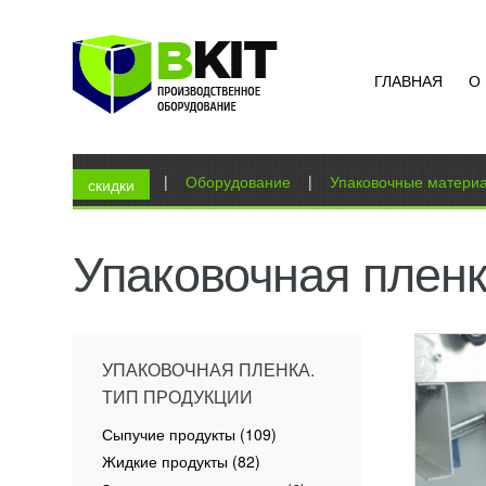
ГЛАВНАЯ
О
ПОЛИ
УЗН
Вы здесь
Главная
|
Оборудование
|
Упаковочные матери
Прозра
скидки
распро
конечн
прозра
Упаковочная плен
термос
ПОД
УПАКОВОЧНАЯ ПЛЕНКА.
ТИП ПРОДУКЦИИ
Сыпучие продукты (109)
Жидкие продукты (82)