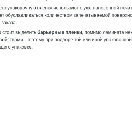
го упаковочную пленку используют с уже нанесенной печат
ет обуславливаться количеством запечатываемой поверхно
заказа.
о стоит выделить
барьерные пленки,
помимо ламината не
войствами. Поэтому при подборе той или иной упаковочной
щего упаковке.