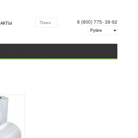
8 (800) 775- 38-92
ТАКТЫ
Поиск по складу
ЕНКА
ковки
ет быть
ых
ами.
вить в
нение