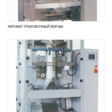
Добавить в сравнение
ПОДРОБНЕЕ
АВТОМАТ УПАКОВОЧНЫЙ BDP-680
АВТОМАТ УПАКОВОЧНЫЙ СО ШНЕКОВЫМ
ДОЗАТОРОМ BDP-420
1 678 159
RUB
Высокой производительностью отличается
упаковочный автомат со шнековым дозатором
BDP-420. Его главное преимущество –
формирование упаковочного...
Добавить в сравнение
ПОДРОБНЕЕ