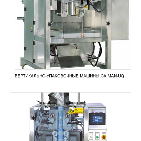
ВЕРТИКАЛЬНО-УПАКОВОЧНЫЕ МАШИНЫ
CAIMAN F
2 271 004
RUB
Вертикально-упаковочные машины с проваркой по
четырем граням CAIMAN серии F широко
используются в производстве пищевой и
непищевой продукции. С их...
Добавить в сравнение
ПОДРОБНЕЕ
ВЕРТИКАЛЬНО-УПАКОВОЧНЫЕ МАШИНЫ CAIMAN-UQ
ВЕРТИКАЛЬНО-УПАКОВОЧНЫЕ МАШИНЫ
CAIMAN E
853 519
RUB