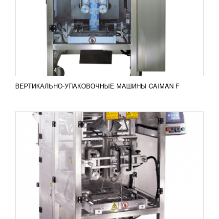
Вертикально-упаковочная машина CAIMAN серии
«Е» станет экономичным решением для среднего
и малого бизнеса. Машина компактна и
одновременно очень...
Добавить в сравнение
ПОДРОБНЕЕ
ВЕРТИКАЛЬНО-УПАКОВОЧНЫЕ МАШИНЫ CAIMAN F
КЛИПСАТОР ПОЛУАВТОМАТИЧЕСКИЙ
COMIZ NEW LIFE
УЗНАТЬ ЦЕНУ
Полуавтоматический клипсатор Comiz New Life
обладает практичностью и удобством во время
работы. Эта машина способна быстро упаковать