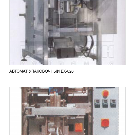
АВТОМАТ УПАКОВОЧНЫЙ DP-320
560 277
RUB
Упаковочный автомат DP-320 вертикального типа
прекрасно справляется с возложенной функцией
– упаковкой сыпучей (гранулированной,
порошкообразной)...
Добавить в сравнение
ПОДРОБНЕЕ
АВТОМАТ УПАКОВОЧНЫЙ ВХ-620
АВТОМАТ УПАКОВОЧНЫЙ BDP-680
1 450 944
RUB