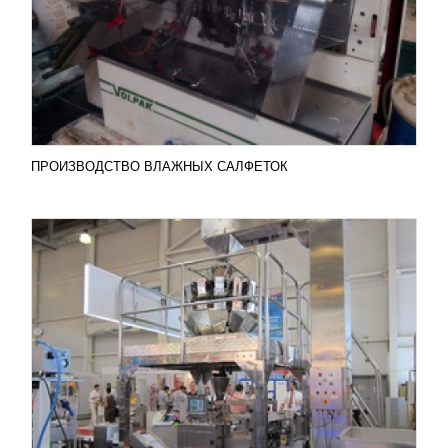
Крупа, чипсы, сахарный песок, конфеты, пряники,
печенье и многие другие продукты относятся к
виду сыпучих. Оборудование для производства
таких...
Добавить в сравнение
ПОДРОБНЕЕ
ПРОИЗВОДСТВО ВЛАЖНЫХ САЛФЕТОК
ВЕРТИКАЛЬНАЯ УПАКОВОЧНАЯ МАШИНА
BR-800
УЗНАТЬ ЦЕНУ
Вертикальная упаковочная машина BR-800 одна
из самых функциональных в своей серии, имеет
высокую производительность и простоту
управления, именно...