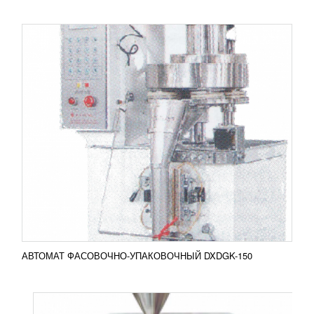
АВТОМАТ УПАКОВОЧНЫЙ DP-420
616 890
RUB
Автомат для упаковки DP-420 оснащен
электронной панелью (хранит до 10 заданных
программ), которая позволяет задать
необходимые параметры для работы....
Добавить в сравнение
ПОДРОБНЕЕ
АВТОМАТ ФАСОВОЧНО-УПАКОВОЧНЫЙ DXDGK-150