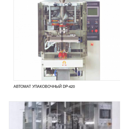
АВТОМАТ УПАКОВОЧНЫЙ ВХ-620
1 340 008
RUB
Автомат для упаковки марки ВХ-620 отличается
высокой производительностью. Он пакует
продукцию пищевого и не пищевого направления.
На выходе пакеты...
Добавить в сравнение
ПОДРОБНЕЕ
АВТОМАТ УПАКОВОЧНЫЙ DP-420