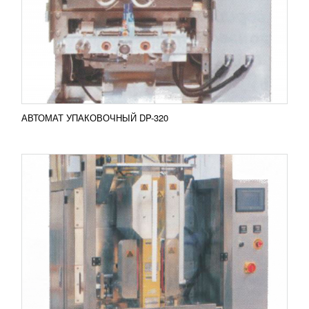
Вертикальный автомат марки BDP-680
предназначен для упаковывания в специальные
пакеты сыпучей продукции пищевого и не
пищевого назначения. Модель...
Добавить в сравнение
ПОДРОБНЕЕ
АВТОМАТ УПАКОВОЧНЫЙ DP-320
АВТОМАТ УПАКОВОЧНЫЙ DP-680
1 250 255
RUB
Для упаковки продукции сыпучей консистенции
применяют автомат DP-680. Он способен с
высокой точностью отмерить необходимое
количество пленки и...