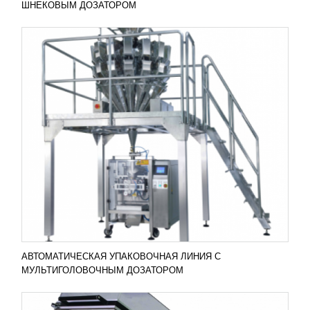
ШНЕКОВЫМ ДОЗАТОРОМ
ВЕРТИКАЛЬНО-УПАКОВОЧНЫЕ МАШИНЫ
GOLFPACK
138 415
RUB
Отличный пример ручной термоусадочной
машины GOLFPACK 5540 станет надежным
помощником для упаковки всевозможной
продукции (косметики, полиргафии,...
Добавить в сравнение
ПОДРОБНЕЕ
АВТОМАТИЧЕСКАЯ УПАКОВОЧНАЯ ЛИНИЯ С
МУЛЬТИГОЛОВОЧНЫМ ДОЗАТОРОМ