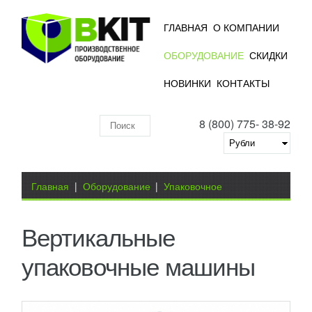
ГЛАВНАЯ
О КОМПАНИИ
ОБОРУДОВАНИЕ
СКИДКИ
НОВИНКИ
КОНТАКТЫ
ВЕРТИКАЛЬНЫЕ УПАКОВОЧНЫЕ
МАШИНЫ СЕРИИ JND-K
8 (800) 775- 38-92
Поиск
УЗНАТЬ ЦЕНУ
по
Серия JND-K это машины для упаковки
гранулированных продуктов, разработанные и
складу
Вы здесь
изготовленные с использованием передовых
Главная
|
Оборудование
|
Упаковочное
мировых технологий....
Добавить в сравнение
ПОДРОБНЕЕ
оборудование
|
Вертикальные упаковочные машины
Вертикальные
упаковочные машины