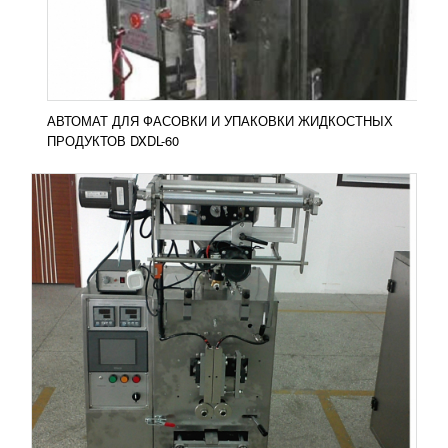
расфасовки порционных...
Добавить в сравнение
ПОДРОБНЕЕ
АВТОМАТ ДЛЯ ФАСОВКИ И УПАКОВКИ ЖИДКОСТНЫХ
ПРОДУКТОВ DXDL-60
АВТОМАТИЧЕСКАЯ ВЕРТИКАЛЬНАЯ
УПАКОВОЧНАЯ МАШИНА MAG-520P
876 546
RUB
Упаковочный станок-автомат вертикального типа
для работы с продукцией любого типа (до 3000
мл). Может работать в одной технологической
линии с...
Добавить в сравнение
ПОДРОБНЕЕ