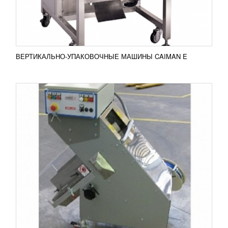
любой формы...
Добавить в сравнение
ПОДРОБНЕЕ
ВЕРТИКАЛЬНО-УПАКОВОЧНЫЕ МАШИНЫ CAIMAN E
ВАКУУМНЫЙ КЛИПСАТОР HELVAC-DA
УЗНАТЬ ЦЕНУ
Вакуумный клипсатор HELVAC-DA создает вакуум
в пакете с любым пищевым продуктом и сразу же
его запечатывает в вакуумной камере
алюминиевой клипсой...
Добавить в сравнение
ПОДРОБНЕЕ