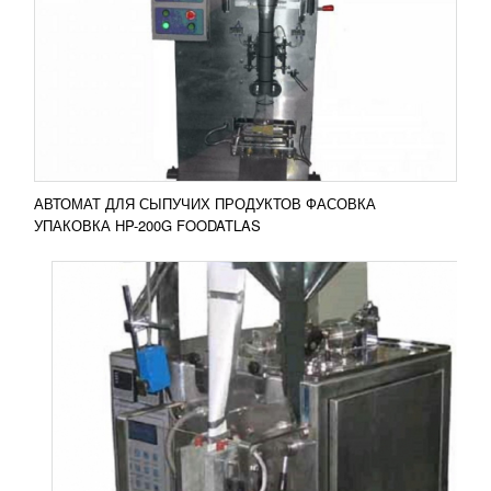
УЗНАТЬ ЦЕНУ
Фасовочно-упаковочная машина DXDL-60
применяется для расфасовки, упаковки текучих
продуктов: мед, кетчуп, майонез, гель, шампунь и
прочее....
Добавить в сравнение
ПОДРОБНЕЕ
АВТОМАТ ДЛЯ СЫПУЧИХ ПРОДУКТОВ ФАСОВКА
УПАКОВКА HP-200G FOODATLAS
АВТОМАТ ФАСОВОЧНО-УПАКОВОЧНЫЙ
60AVLZ (STIK)
349 855
RUB
Автомат, осуществляющий вертикальную
фасовку/упаковку жидких и хорошо текучих
продуктов, жидкостной дозатор. Идеален для