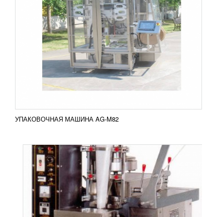
МАШИНА ДЛЯ УПАКОВЫВАНИЯ
ПАСТООБРАЗНОЙ ПРОДУКЦИИ DXDG
УЗНАТЬ ЦЕНУ
Автоматическая упаковочная машина серии
DXDG, вертикального типа, является
высокопроизводительным и надежным аппаратом
для упаковки жидких и...
Добавить в сравнение
ПОДРОБНЕЕ
УПАКОВОЧНАЯ МАШИНА AG-M82
ВЕРТИКАЛЬНАЯ УПАКОВОЧНАЯ МАШИНА
С ОДНИМ ПОДАЮЩИМ УСТРОЙСТВОМ