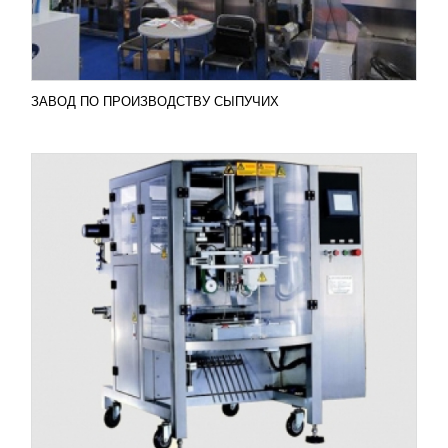
Добавить в сравнение
ПОДРОБНЕЕ
ЗАВОД ПО ПРОИЗВОДСТВУ СЫПУЧИХ
ВЕРТИКАЛЬНАЯ УПАКОВОЧНАЯ МАШИНА
BR-2450
УЗНАТЬ ЦЕНУ
Организовать производство сыпучих и
порошкообразных товаров достаточно просто
вместе с вертикальной упаковочной машиной BR-
2450. Эта модель...
Добавить в сравнение
ПОДРОБНЕЕ