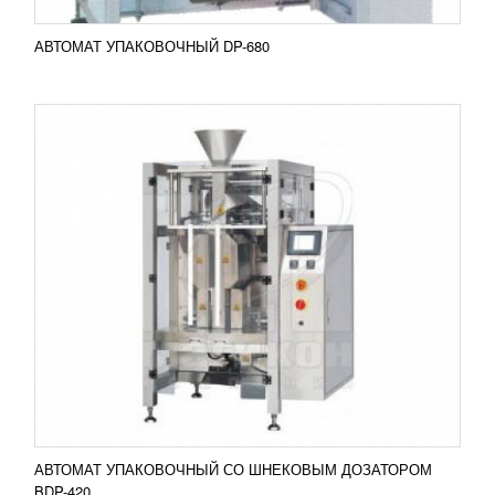
АВТОМАТ УПАКОВОЧНЫЙ DP-680
АВТОМАТ УПАКОВОЧНЫЙ DP-520
1 011 717
RUB
Вертикальный автомат для упаковки DP-520
отличается производительностью и способен
работать вместе с дозаторами, которые могут
быть шнековыми,...
Добавить в сравнение
ПОДРОБНЕЕ
АВТОМАТ УПАКОВОЧНЫЙ СО ШНЕКОВЫМ ДОЗАТОРОМ
BDP-420