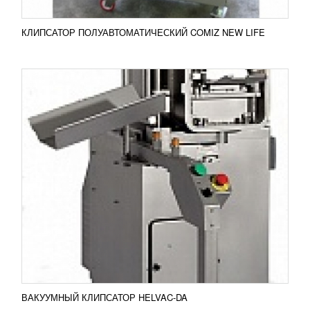
КЛИПСАТОР ПОЛУАВТОМАТИЧЕСКИЙ COMIZ NEW LIFE
АВТОМАТ ФАСОВОЧНО-УПАКОВОЧНЫЙ
DXDGK-150
636 100
RUB
«DXDGK-150» применяется в целях обеспечения
фасовки сыпучих продуктов с грануляцией
(сливки, сахар, кофе). После фасовки пакет
запаивается тремя или...
Добавить в сравнение
ПОДРОБНЕЕ
ВАКУУМНЫЙ КЛИПСАТОР HELVAC-DA