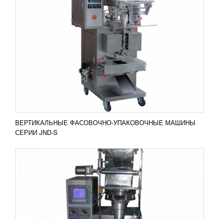
АВТОМАТ ДЛЯ СЫПУЧИХ ПРОДУКТОВ
ФАСОВКА УПАКОВКА HP-200G FOODATLAS
401 252
RUB
Автомат для сыпучих продуктов фасовка упаковка
HP-200G Foodatlas. Предназначен для фасовки
пищевых сыпучих продуктов в маленькие
упаковки. ...
Добавить в сравнение
ПОДРОБНЕЕ
ВЕРТИКАЛЬНЫЕ ФАСОВОЧНО-УПАКОВОЧНЫЕ МАШИНЫ
СЕРИИ JND-S
АВТОМАТ ДЛЯ ФАСОВКИ И УПАКОВКИ
ЖИДКОСТНЫХ ПРОДУКТОВ DXDL-60