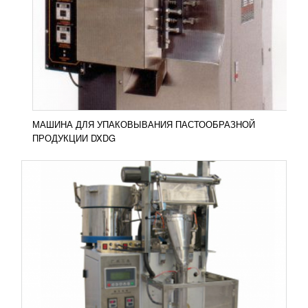
УЗНАТЬ ЦЕНУ
Вертикальная упаковочная машина с одним
вибрирующим подающим устройством имеет
такие особенности: 1. Вибрирующее подающее
устройство с...
Добавить в сравнение
ПОДРОБНЕЕ
МАШИНА ДЛЯ УПАКОВЫВАНИЯ ПАСТООБРАЗНОЙ
ПРОДУКЦИИ DXDG
ВЕРТИКАЛЬНАЯ УПАКОВОЧНАЯ МАШИНА
ALD-388
583 113
RUB
Вертикальная упаковочная машина ALD-388 с
вибрирующим подающим устройством имеет
такие особенности: Возможносьт работы с