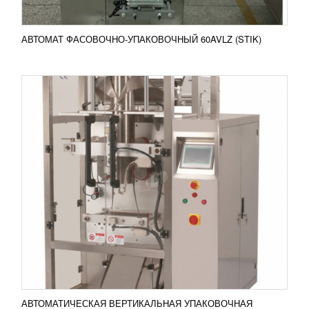
АВТОМАТ ФАСОВОЧНО-УПАКОВОЧНЫЙ 60AVLZ (STIK)
ВЕРТИКАЛЬНАЯ УПАКОВОЧНАЯ МАШИНА
OB-200
УЗНАТЬ ЦЕНУ
Вертикальная упаковочная машина OB-200
применяется для создания небольших пакетов и
упаковки сыпучих, мелкоштучных,
гранулированных...
Добавить в сравнение
ПОДРОБНЕЕ
АВТОМАТИЧЕСКАЯ ВЕРТИКАЛЬНАЯ УПАКОВОЧНАЯ