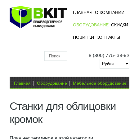
ГЛАВНАЯ
О КОМПАНИИ
ОБОРУДОВАНИЕ
СКИДКИ
НОВИНКИ
КОНТАКТЫ
8 (800) 775- 38-92
Поиск
по
складу
Вы здесь
Главная
|
Оборудование
|
Мебельное оборудование
|
Станки для облицовки кромок
Станки для облицовки
кромок
Пока нет терминов в этой категории