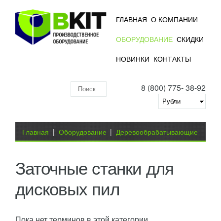
ГЛАВНАЯ
О КОМПАНИИ
ОБОРУДОВАНИЕ
СКИДКИ
НОВИНКИ
КОНТАКТЫ
8 (800) 775- 38-92
Поиск
по
складу
Вы здесь
Главная
|
Оборудование
|
Деревообрабатывающие
станки
|
Заточные станки для дисковых пил
Заточные станки для
дисковых пил
Пока нет терминов в этой категории