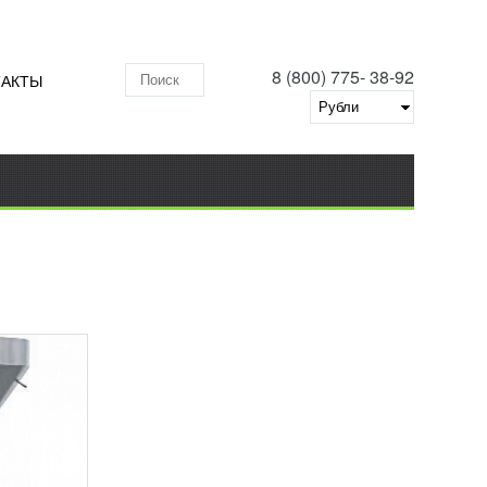
8 (800) 775- 38-92
ТАКТЫ
Поиск по складу
INE
66
вания,
вного
дов.
вить в
нение