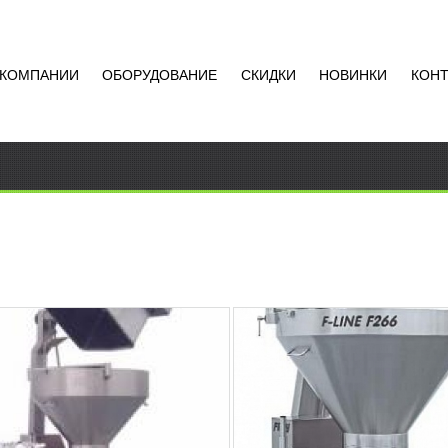
 КОМПАНИИ
ОБОРУДОВАНИЕ
СКИДКИ
НОВИНКИ
КОН
УМНЫЙ ШПРИЦ F-LINE
ВАКУУМНЫЙ ШПРИЦ F-L
F266
АТЬ ЦЕНУ
УЗНАТЬ ЦЕНУ
ный шприц F-LINE F260
Вакуумный шприц F-LINE F2
значен для перекручивания,
предназначен для перекручи
нирования и непрерывного
порционирования и непреры
ения оболочек всех
наполнения оболочек всех ви
Добавить в
Доба
Загрузочная...
Данная машина легка в...
сравнение
срав
РОБНЕЕ
ПОДРОБНЕЕ