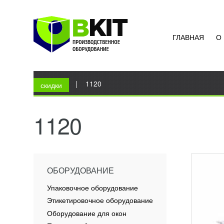
ГЛАВНАЯ
О
ВАКУ
F260
УЗН
Вы здесь
Главная
|
1120
Вакуум
скидки
предна
порцио
наполн
1120
видов. 
ПОД
ОБОРУДОВАНИЕ
Упаковочное оборудование
Этикетировочное оборудование
Оборудование для окон