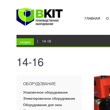
ГЛАВНАЯ
О
ПОЛУ
ТЕРМ
ОБОР
275 
Вы здесь
Главная
|
14-16
Машина
скидки
продов
непрод
пленку
14-16
высокой
ПОД
ОБОРУДОВАНИЕ
Упаковочное оборудование
Этикетировочное оборудование
Оборудование для окон