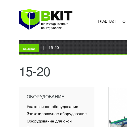
ГЛАВНАЯ
О
АВТО
КАРТ
УЗН
Вы здесь
Главная
|
15-20
Картон
скидки
высоки
Благод
систем
15-20
настрое
ПОД
ОБОРУДОВАНИЕ
Упаковочное оборудование
Этикетировочное оборудование
Оборудование для окон