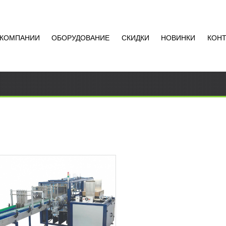
 КОМПАНИИ
ОБОРУДОВАНИЕ
СКИДКИ
НОВИНКИ
КОН
МАТ ДЛЯ УПАКОВКИ В
ОННУЮ ТАРУ JND 250-A
АТЬ ЦЕНУ
ажная машина отличается
м уровнем автоматизации.
аря эффективной и надежной
е управления, простоте
Добавить в
к и...
сравнение
РОБНЕЕ