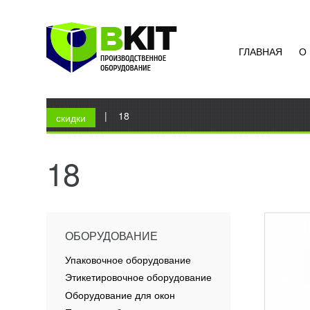
ГЛАВНАЯ
О
СТАЦ
АВТО
МАШИ
УЗН
Вы здесь
Главная
|
18
Стрепп
скидки
упаков
Данная
машина
18
устройс
ПОД
ОБОРУДОВАНИЕ
Упаковочное оборудование
Этикетировочное оборудование
Оборудование для окон