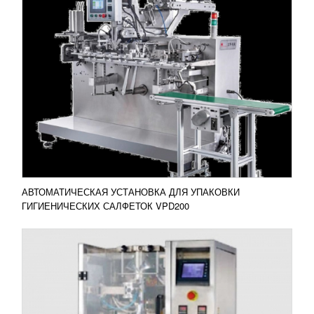
ВЕРТИКАЛЬНАЯ УПАКОВОЧНАЯ МАШИНА
BQ-280
УЗНАТЬ ЦЕНУ
Вертикальная упаковочная машина BQ-280
идеально подходит для упаковки таких продуктов
как конфеты, крупы, чай, кофе, корма для
животных, овощи, и...
Добавить в сравнение
ПОДРОБНЕЕ
АВТОМАТИЧЕСКАЯ УСТАНОВКА ДЛЯ УПАКОВКИ
ГИГИЕНИЧЕСКИХ САЛФЕТОК VPD200
ВЕРТИКАЛЬНАЯ УПАКОВОЧНАЯ МАШИНА