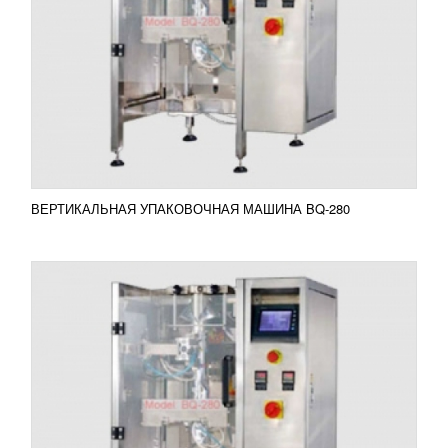
BQ-380
УЗНАТЬ ЦЕНУ
Очень часто развивая свой небольшой бизнес, по
выпуску сыпучих продуктов, производителю
необходим своя небольшая упаковочная машина,
при этом имея...
Добавить в сравнение
ПОДРОБНЕЕ
ВЕРТИКАЛЬНАЯ УПАКОВОЧНАЯ МАШИНА BQ-280
ЦЕЛЛОФАНАТОР BT-250
606 839
RUB
Автоматический целлофанатор BT-250 поможет