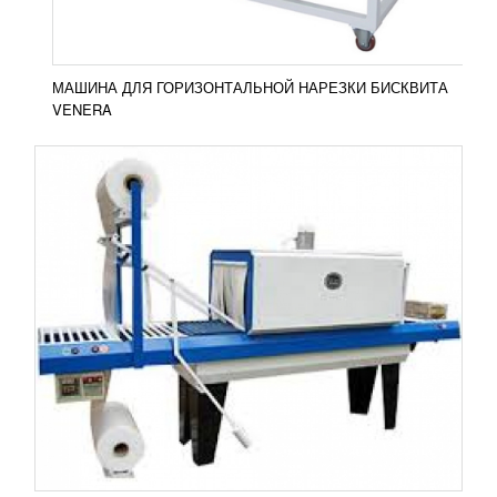
ПОДРОБНЕЕ
МАШИНА ДЛЯ ГОРИЗОНТАЛЬНОЙ НАРЕЗКИ БИСКВИТА
VENERA
ЛЬДОГЕНЕРАТОР L-200
286 245
RUB
Льдогенератор L-200 используется для
изготовления льда до 200кг/сутки. Лёд в свою
очередь охлаждает фарш при создании колбасно-
сосисочных изделий....
Добавить в сравнение
ПОДРОБНЕЕ