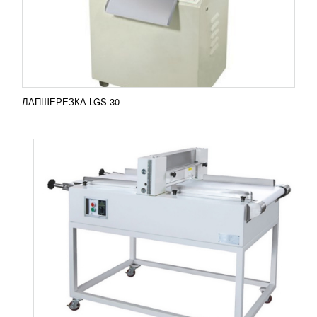
VENERA Машина для горизонтальной нарезки
бисквита VENERA предназначена для разрезания
бисквитов на...
Добавить в сравнение
ПОДРОБНЕЕ
ЛАПШЕРЕЗКА LGS 30
ТЕРМОУПАКОВОЧНЫЙ АППАРАТ АП
ТПЦ-550Р
УЗНАТЬ ЦЕНУ
Термоупаковочный аппарат АП ТПЦ-550Р
универсален в плане возможностей упаковки
огромного перечня продукции. Это могут быть и
бутылки, и банки, и...
Добавить в сравнение