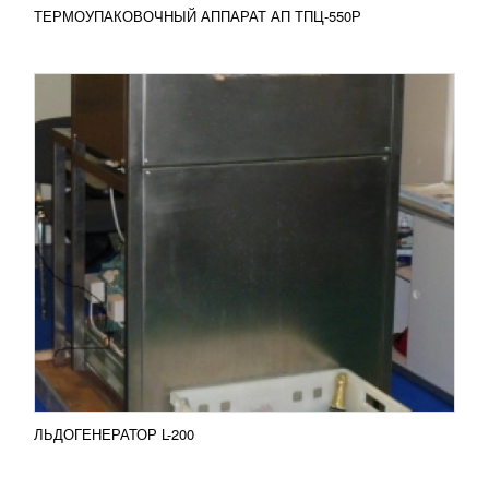
ТЕРМОУПАКОВОЧНЫЙ АППАРАТ АП ТПЦ-550Р
МОЙКА ЖЕЛУДКОВ
УЗНАТЬ ЦЕНУ
Мойка желудков применяется для механической
очистки свиных и говяжьих желудков. Машина
оснащена специальным вращающимся диском, с
помощью которого...
Добавить в сравнение
ПОДРОБНЕЕ
ЛЬДОГЕНЕРАТОР L-200