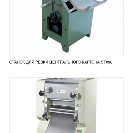
58 330
RUB
Лапшерезка LGS 30 Профессиональное
оборудование серии LGS – это качественная и
удобная в пользовании техника, которую
используют в...
Добавить в сравнение
ПОДРОБНЕЕ
СТАНОК ДЛЯ РЕЗКИ ЦЕНТРАЛЬНОГО КАРТОНА ST096
МАШИНА ДЛЯ ГОРИЗОНТАЛЬНОЙ
НАРЕЗКИ БИСКВИТА VENERA
288 344
RUB
Машина для горизонтальной нарезки бисквита