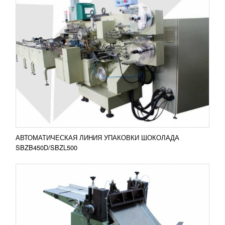
СТАНОК ДЛЯ РЕЗКИ ЦЕНТРАЛЬНОГО
КАРТОНА ST096
УЗНАТЬ ЦЕНУ
Машина для резки картона переплетных крышек
ST-096 предназначена для резки центральной
части корешка, отстава переплетных крышек или
коробок....
Добавить в сравнение
ПОДРОБНЕЕ
АВТОМАТИЧЕСКАЯ ЛИНИЯ УПАКОВКИ ШОКОЛАДА
SBZB450D/SBZL500
ЛАПШЕРЕЗКА LGS 30