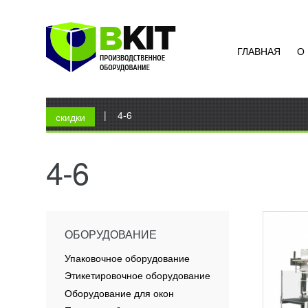
ГЛАВНАЯ
О
ПОЛУ
ТЕРМ
ECO 7
УЗН
Вы здесь
Главная
|
4-6
Данное
скидки
италья
произв
упаков
4-6
термоу
ПОД
(ПЭ)...
ОБОРУДОВАНИЕ
Упаковочное оборудование
Этикетировочное оборудование
Оборудование для окон