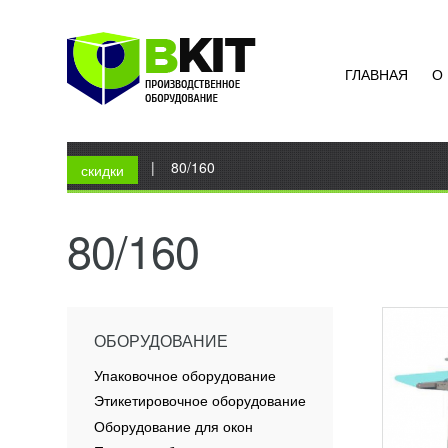
ГЛАВНАЯ
О
НЕПР
ГАМБ
CAST
УЗН
Вы здесь
Главная
|
80/160
Формов
скидки
идеаль
всех в
рублен
80/160
мяса,..
ПОД
ОБОРУДОВАНИЕ
Упаковочное оборудование
Этикетировочное оборудование
Оборудование для окон