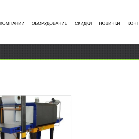
 КОМПАНИИ
ОБОРУДОВАНИЕ
СКИДКИ
НОВИНКИ
КОН
ОВОЧНАЯ ЛИНИЯ
ОМ
АТЬ ЦЕНУ
авленная упаковочная линия
т из 3-х независимых друг от
компонентов – модулей:
вка под пленку, "Термотоннель"
Добавить в
онож"....
сравнение
РОБНЕЕ