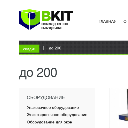
ГЛАВНАЯ
О
УПАК
ЭКОН
УЗН
Вы здесь
Главная
|
до 200
Предст
скидки
состои
друга 
Подста
до 200
и "Терм
ПОД
ОБОРУДОВАНИЕ
Упаковочное оборудование
Этикетировочное оборудование
Оборудование для окон