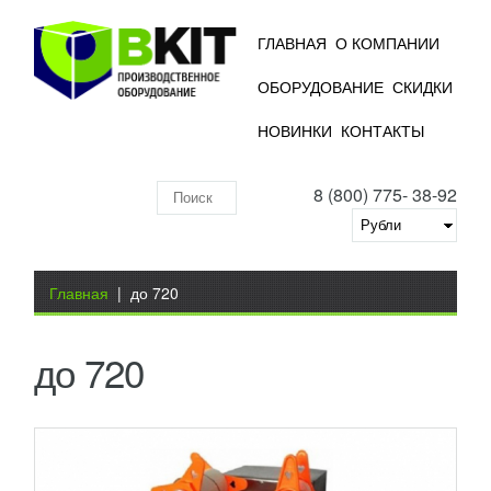
ГЛАВНАЯ
О КОМПАНИИ
ОБОРУДОВАНИЕ
СКИДКИ
ЗАПАЙЩИК ПЛАСТИКОВОЙ ТАРЫ HL-95A
НОВИНКИ
КОНТАКТЫ
152 664
RUB
8 (800) 775- 38-92
Автоматический настольный запайщик лотков HL-
Поиск
95А предназначается для запечатывания
пластиковых контейнеров, стаканов
по
термосвариваемыми материалами...
Добавить в сравнение
складу
Вы здесь
ПОДРОБНЕЕ
Главная
|
до 720
до 720