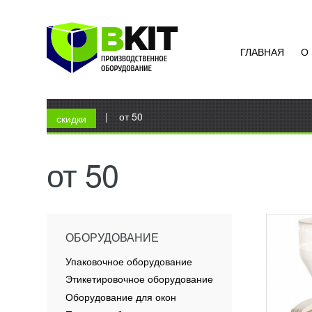
ГЛАВНАЯ
О
ОТСА
FILL 
УЗН
Вы здесь
Главная
|
от 50
Отсадо
скидки
Отсадо
серии 
исполь
от 50
декори
ПОД
ОБОРУДОВАНИЕ
Упаковочное оборудование
Этикетировочное оборудование
Оборудование для окон