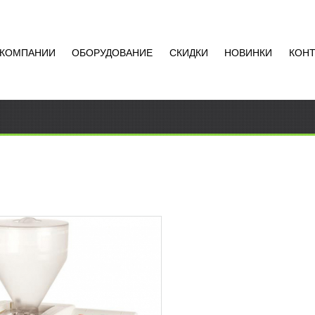
 КОМПАНИИ
ОБОРУДОВАНИЕ
СКИДКИ
НОВИНКИ
КОН
ДОЧНАЯ МАШИНА MINI-
TOUCH
АТЬ ЦЕНУ
чная машина Mini-fill Touch
чное оборудование данной
имеет компактный размер и
зуется для отсадки,
Добавить в
рования и...
сравнение
РОБНЕЕ