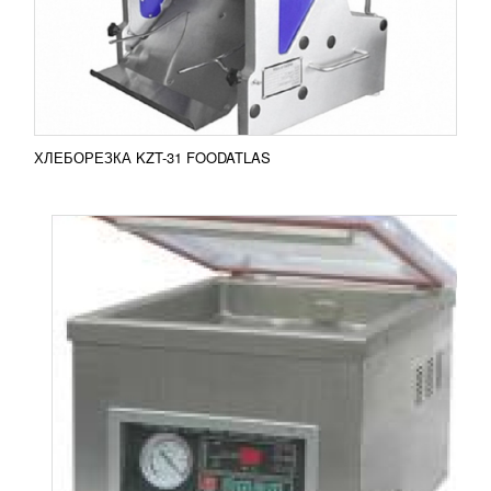
260 PD – упаковка продуктов, что позволяет
продлить срок их хранения. Оборудование
имеет...
Добавить в сравнение
ПОДРОБНЕЕ
ХЛЕБОРЕЗКА KZT-31 FOODATLAS
ТЕСТОЗАКАТОЧНАЯ МАШИНА BONO
169 648
RUB
Тестозакаточная машина BONO Сферой
применения этой машины является закатка
заготовок из теста. Применяется только для
изготовления заготовок...
Добавить в сравнение