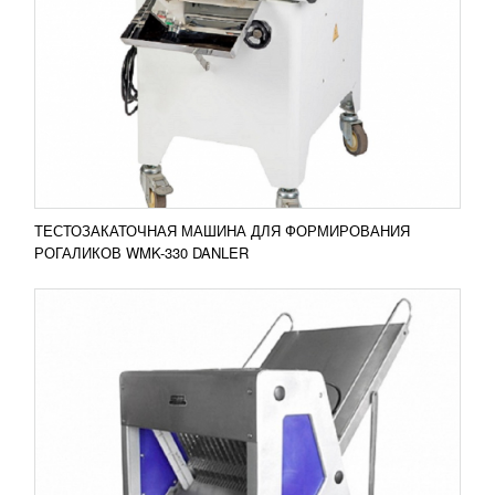
47 071
RUB
Хлеборезательная машина KZT-31 FoodAtlas
применяется для нарезки хлеба кусками заданной
толщины на предприятиях общественного
питания. Подходит...
Добавить в сравнение
ПОДРОБНЕЕ
ТЕСТОЗАКАТОЧНАЯ МАШИНА ДЛЯ ФОРМИРОВАНИЯ
РОГАЛИКОВ WMK-330 DANLER
ВАКУУМ-УПАКОВОЧНАЯ МАШИНА DZ-260
PD
33 841
RUB
Основное назначение вакуумного аппарата DZ-