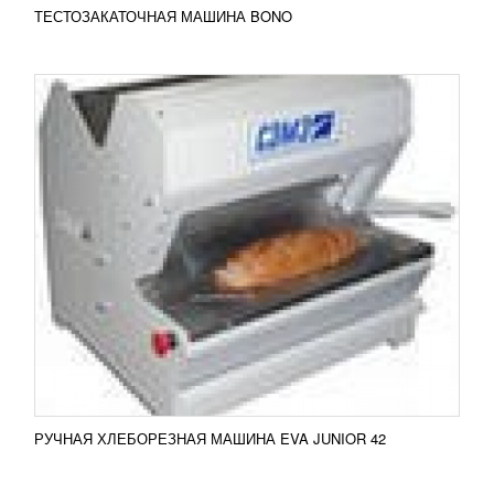
ТЕСТОЗАКАТОЧНАЯ МАШИНА BONO
ПЛАНЕТАРНЫЙ МИКСЕР FROSTY VFM-10
15 330
RUB
Миксер FROSTY VFM-10 используется для замеса
жидкого теста, приготовления кондитерских
кремов, перемешивания фарша, приготовления
соусов и майонезов...
Добавить в сравнение
ПОДРОБНЕЕ
РУЧНАЯ ХЛЕБОРЕЗНАЯ МАШИНА EVA JUNIOR 42