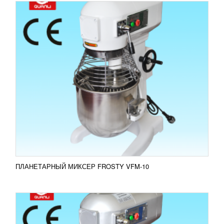
ПЛАНЕТАРНЫЙ МИКСЕР FROSTY VFM-15
16 411
RUB
Миксер FROSTY VFM-15 используется для замеса
жидкого теста, приготовления кондитерских
кремов, перемешивания фарша, приготовления
соусов и майонезов...
Добавить в сравнение
ПОДРОБНЕЕ
ПЛАНЕТАРНЫЙ МИКСЕР FROSTY VFM-10