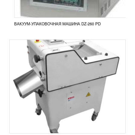
ПОДРОБНЕЕ
ВАКУУМ-УПАКОВОЧНАЯ МАШИНА DZ-260 PD
РУЧНАЯ ХЛЕБОРЕЗНАЯ МАШИНА EVA
JUNIOR 42
111 318
RUB
Ручная хлеборезная машина EVA Junior 42
Хлеборезная ручная машина EVA Junior 42
используется для качественной и быстрой
нарезки...
Добавить в сравнение
ПОДРОБНЕЕ