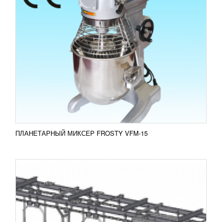
ПОДНОСНОЙ КОНВЕЙЕР ДЛЯ КИШОК И
ЖЕЛУДКОВ
УЗНАТЬ ЦЕНУ
Подносной конвейер используется для
транспортировки внутренностей и кишок с
площадки для нутровки туши до помещения
обработки. Конвейер оборудован...
Добавить в сравнение
ПОДРОБНЕЕ
ПЛАНЕТАРНЫЙ МИКСЕР FROSTY VFM-15
ЗАКЛЕЙЩИК ГОФРОКОРОБОВ