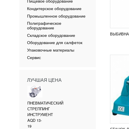
ИМПО
Пищевое оборудование
21 7
Кондитерское оборудование
Агрега
Промышленное оборудование
профил
Полиграфическое
для на
оборудование
КМ212
происх
ВЫБИВНА
Складское оборудование
ПОД
Оборудование для салфеток
Упаковочные материалы
Сервис
ЛУЧШАЯ ЦЕНА
НАСТ
УПАК
УЗН
ПНЕВМАТИЧЕСКИЙ
СТРЕППИНГ
Настол
MVS35
ИНСТРУМЕНТ
функци
AQD 13-
этой м
19
для за