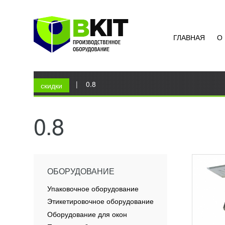
ГЛАВНАЯ
О
ВЫБИ
УЗН
Вы здесь
Главная
|
0.8
Выбив
скидки
RZ-3 –
произв
большо
0.8
ПОД
ОБОРУДОВАНИЕ
Упаковочное оборудование
Этикетировочное оборудование
Оборудование для окон
СТАН