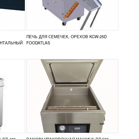
МАШИНА DZ-500
126 139
RUB
Вакуумная упаковочная машина DZ-
упаковки
500 применяется для герметичной
снащено
упаковки пищевых продуктов. Аппарат
оснащен большой камерой имеющей
вить в
Добавить в
две...
ПЕЧЬ ДЛЯ СЕМЕЧЕК, ОРЕХОВ KCW-25D
нение
сравнение
ПОДРОБНЕЕ
ОНТАЛЬНЫЙ
FOODATLAS