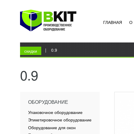
ГЛАВНАЯ
О
ОДНО
УПАК
70 6
Вы здесь
Главная
|
0.9
Вакуум
скидки
наполь
Южная 
профес
0.9
упаков
ПОД
ОБОРУДОВАНИЕ
Упаковочное оборудование
Этикетировочное оборудование
Оборудование для окон
ВАКУ