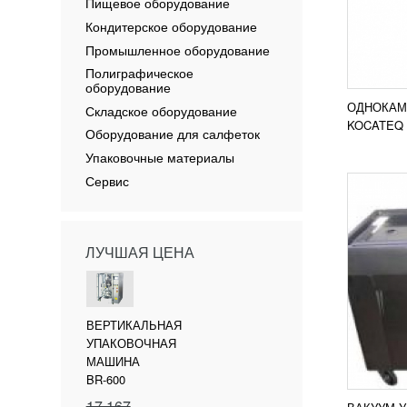
МАШИ
Пищевое оборудование
167 
Кондитерское оборудование
Вакуу
Промышленное оборудование
исполь
Полиграфическое
Аппара
оборудование
емкост
длина..
ОДНОКАМ
Складское оборудование
ПОД
KOCATEQ 
Оборудование для салфеток
Упаковочные материалы
Сервис
ЛУЧШАЯ ЦЕНА
МАШИ
РОЛЛ
227 
ВЕРТИКАЛЬНАЯ
УПАКОВОЧНАЯ
Машина
мини М
МАШИНА
предна
BR-600
упроще
17 167
Это мо