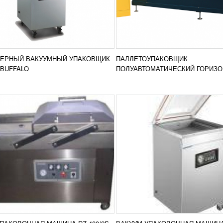
НА DZ-400/2S
МАШИНА DZ-400
485
RUB
126 139
RUB
мная машина DZ-400/2S
Вакуумная машина DZ-400
зуется для упаковки продуктов.
применяется для вакуумной 
т имеет камеру большой
продуктов. Оборудование о
ью и две сварочные пластины,
объемной камерой и двумя
Добавить в
Доба
.
сварочными пластинами...
ЕРНЫЙ ВАКУУМНЫЙ УПАКОВЩИК
ПАЛЛЕТОУПАКОВЩИК
сравнение
срав
РОБНЕЕ
ПОДРОБНЕЕ
BUFFALO
ПОЛУАВТОМАТИЧЕСКИЙ ГОРИЗ
PRIDE 2200А (PRIDE 2200В)
НА РАСКАТКИ ТЕСТА
-АВТО МИНИ
915
RUB
 раскатки теста Ролл-авто
ашина «Ролл-авто мини»
значена для механизации и
ния процесса раскатки теста.
Добавить в
жет быть...