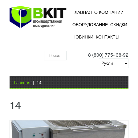
ГЛАВНАЯ
О КОМПАНИИ
ОБОРУДОВАНИЕ
СКИДКИ
БЛАНШИРОВАТЕЛЬ ИПКС 073-06
НОВИНКИ
КОНТАКТЫ
88 545
RUB
8 (800) 775- 38-92
Бланширователь применяется для термоусадки
Поиск
продуктов, которые перед этим были запакованы в
термоусадочные вакуумные пищевые пакеты. Это
по
необходимо...
Добавить в сравнение
складу
Вы здесь
ПОДРОБНЕЕ
Главная
|
14
14