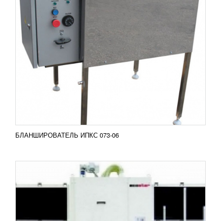
МОЙКА СТЕКЛА ECOSTAR
636 100
RUB
Моечная машина Ecostar используется для мытья
обоих поверхностей стекла одновременно за один
проход. Целью мойки является обезжиривания
стекла...
Добавить в сравнение
ПОДРОБНЕЕ
БЛАНШИРОВАТЕЛЬ ИПКС 073-06
ТЕРМОУСАДОЧНЫЙ ТУННЕЛЬ TUNEL 70