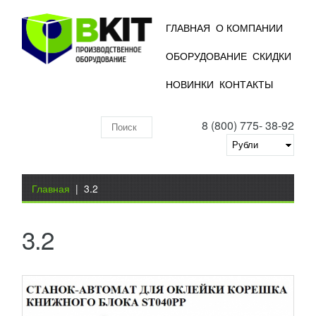
ГЛАВНАЯ
О КОМПАНИИ
ОБОРУДОВАНИЕ
СКИДКИ
АВТОМАТИЧЕСКИЙ СТАНОК ДЛЯ
НОВИНКИ
КОНТАКТЫ
ОКЛЕЙКИ КОРЕШКА КНИЖНОГО БЛОКА
ST040РР
УЗНАТЬ ЦЕНУ
8 (800) 775- 38-92
Станок для оклейки корешка книжного блока
Поиск
пользуется большим спросом на полиграфических
производствах средних и больших масштабов.
по
Благодаря...
Добавить в сравнение
складу
Вы здесь
ПОДРОБНЕЕ
Главная
|
3.2
3.2