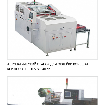
АВТОМАТ УПАКОВОЧНЫЙ DF-450W
1 144 980
RUB
Горизонтальная упаковочная машина
предназначена для упаковки штучных изделий в
упаковку с нижним продольным швом. Это
позволяет...
Добавить в сравнение
ПОДРОБНЕЕ
АВТОМАТИЧЕСКИЙ СТАНОК ДЛЯ ОКЛЕЙКИ КОРЕШКА
КНИЖНОГО БЛОКА ST040РР
ГОРИЗОНТАЛЬНЫЙ УПАКОВОЧНЫЙ