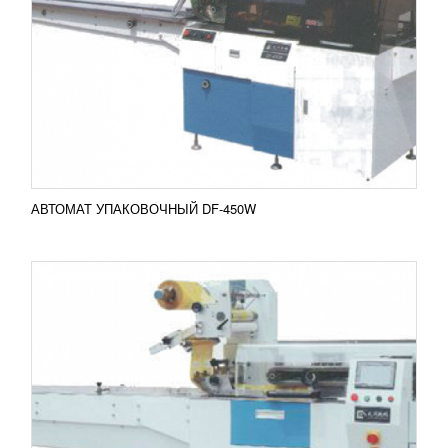
АВТОМАТ DS-450
1 803 280
RUB
Горизонтальный упаковочный автомат широко
используется для упаковки отдельных твердых
товаров, включая продукцию пищевой
промышленности (...
Добавить в сравнение
ПОДРОБНЕЕ
АВТОМАТ УПАКОВОЧНЫЙ DF-450W
ГОРИЗОНТАЛЬНЫЙ УПАКОВОЧНЫЙ
АВТОМАТ DS-600
2 015 292
RUB
Горизонтальный упаковочный автомат широко