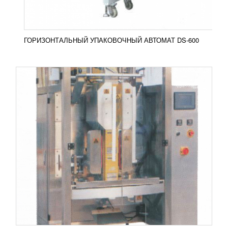
ПОДРОБНЕЕ
ГОРИЗОНТАЛЬНЫЙ УПАКОВОЧНЫЙ АВТОМАТ DS-600
ПЕЧЬ ХЛЕБОПЕКАРНАЯ РОТАЦИОННАЯ
МУССОН-РОТОР 99М-01
932 968
RUB
Печь хлебопекарная ротационная Муссон-ротор
99М-01 Печь «Муссон-ротор» модель 99М-01
предназначается для выпечки хлебобулочных и
кондитерских...
Добавить в сравнение
ПОДРОБНЕЕ