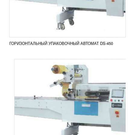
используется для упаковки отдельных твердых
товаров, включая продукцию пищевой
промышленности (...
Добавить в сравнение
ПОДРОБНЕЕ
ГОРИЗОНТАЛЬНЫЙ УПАКОВОЧНЫЙ АВТОМАТ DS-450
АВТОМАТ УПАКОВОЧНЫЙ BDP-680
1 450 944
RUB
Вертикальный автомат марки BDP-680
предназначен для упаковывания в специальные
пакеты сыпучей продукции пищевого и не
пищевого назначения. Модель...
Добавить в сравнение