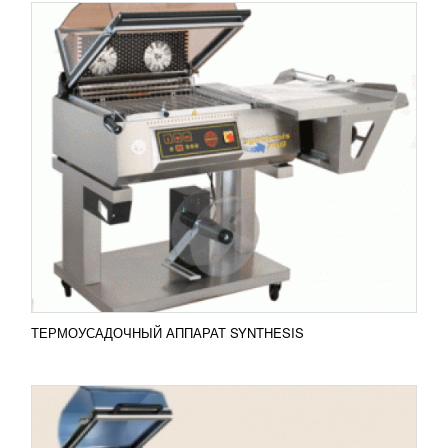
КАМЕРНАЯ ТЕРМОУСАДОЧНАЯ МАШИНА
EKH-238
57 249
RUB
Камерная термоусадочная машина EKH-238
Поколение машин EКН – новая линия компании
«Extend Group», которая отличается улучшенной
системой...
Добавить в сравнение
ПОДРОБНЕЕ
ТЕРМОУСАДОЧНЫЙ АППАРАТ SYNTHESIS