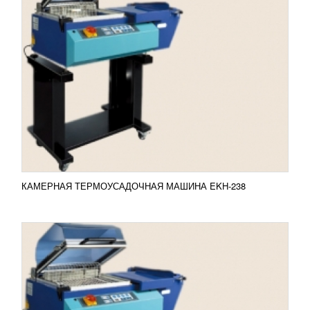
КАМЕРНАЯ ТЕРМОУСАДОЧНАЯ МАШИНА
EKH-346
59 348
RUB
Камерная термоусадочная машина EKH-346
Поколение машин EКН – новая линия компании
«Extend Group», которая отличается улучшенной
системой...
Добавить в сравнение
ПОДРОБНЕЕ
КАМЕРНАЯ ТЕРМОУСАДОЧНАЯ МАШИНА EKH-238