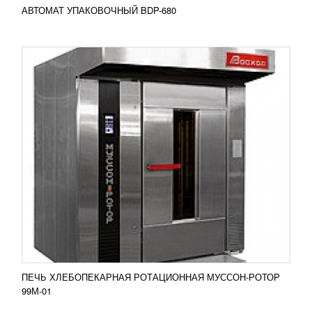
АВТОМАТ УПАКОВОЧНЫЙ BDP-680
ТЕРМОУСАДОЧНЫЙ АППАРАТ
SYNTHESIS
199 990
RUB
При создании полуавтоматического
термоусадочного аппарата SYNTHESIS
INOXSYNTHESIS INOX были учтены все условия
для достижения максимальных...
Добавить в сравнение
ПОДРОБНЕЕ
ПЕЧЬ ХЛЕБОПЕКАРНАЯ РОТАЦИОННАЯ МУССОН-РОТОР
99М-01