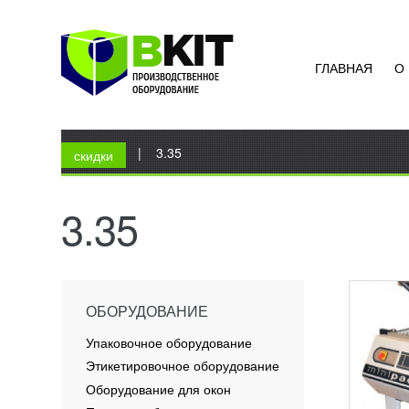
ГЛАВНАЯ
О
ТЕРМ
RP 4
73 1
Вы здесь
Главная
|
3.35
С помо
скидки
полуав
камерн
упаков
3.35
все пи
ПОД
ОБОРУДОВАНИЕ
Упаковочное оборудование
Этикетировочное оборудование
Оборудование для окон