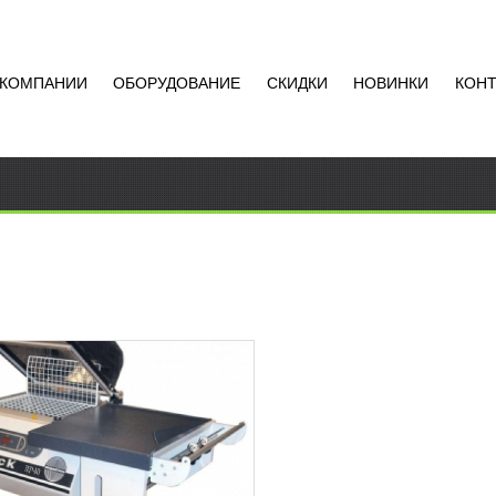
 КОМПАНИИ
ОБОРУДОВАНИЕ
СКИДКИ
НОВИНКИ
КОН
ОУСАДОЧНАЯ МАШИНА
0 STANDARD
52
RUB
щью итальянской
томатической машины
ого типа модели RP 40 можно
ывать в термоусадочную пленку
Добавить в
щевые и промышленные...
сравнение
РОБНЕЕ