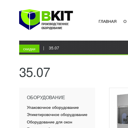
ГЛАВНАЯ
О
ПОЛУ
ФАСО
КРОВ
УЗН
Вы здесь
1000
Главная
|
35.07
Этот у
скидки
передо
механи
Машина
35.07
фасовки
ПОД
ОБОРУДОВАНИЕ
Упаковочное оборудование
Этикетировочное оборудование
Оборудование для окон