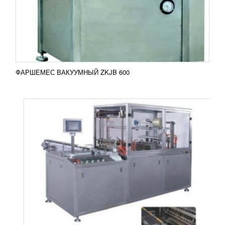
или кофе в коробке, парфюмерная и
фармацевтическая продукция – нуждаются в
добротной упаковке не только...
Добавить в сравнение
ПОДРОБНЕЕ
ФАРШЕМЕС ВАКУУМНЫЙ ZKJB 600
ЦЕЛЛОФАНАТОР BT-400C
УЗНАТЬ ЦЕНУ
Целлофанатор BT 400C представляет собой
автоматическую упаковочную машину,
предназначенную для обертки и последующей
запайки...
Добавить в сравнение