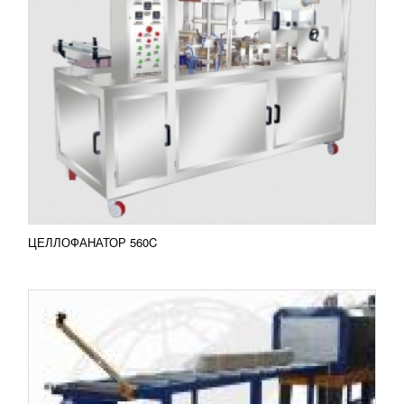
УПАКОВОЧНАЯ ЛИНИЯ УМ-1 МАКСИ
УЗНАТЬ ЦЕНУ
Данная машина применяется для штучной,
групповой или транспортной упаковки
разнообразной продукции в термоусадочную
полиэтиленовую (ПЭТ) пленку...
Добавить в сравнение
ПОДРОБНЕЕ
ЦЕЛЛОФАНАТОР 560C
УПАКОВОЧНЫЙ АППАРАТ УМ-3 ЭЛЕМЕНТ
ПЛЮС