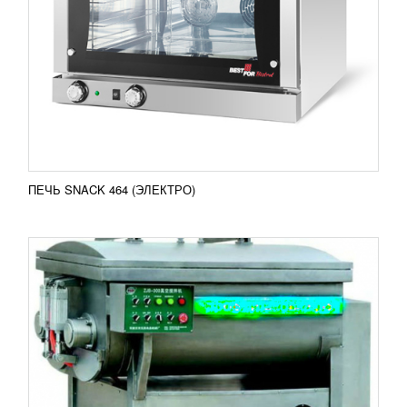
1 869 116
RUB
Фаршемес вакуумный ZKJB 600 предназначен для
равномерного соединения всех ингредиентов,
необходимых по рецепту, для создания фарша,
путем...
Добавить в сравнение
ПОДРОБНЕЕ
ПЕЧЬ SNACK 464 (ЭЛЕКТРО)
ЦЕЛЛОФАНАТОР BR-300
УЗНАТЬ ЦЕНУ
Такая продукция как кондитерские изделия, чай