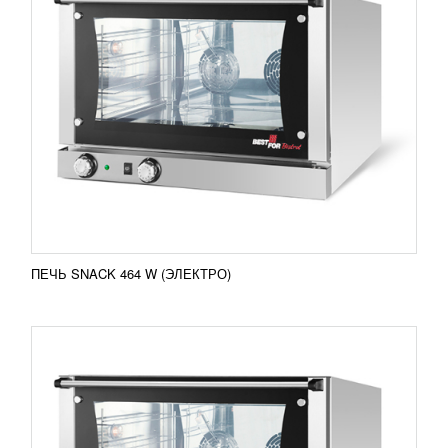
ПЕЧЬ SNACK 464 (ЭЛЕКТРО)
80 467
RUB
Печь Snack 464 (электро) Новый представитель
линейки итальянского производителя Bake Off –
печь Snack 464 (электро) является компактным
и...
Добавить в сравнение
ПОДРОБНЕЕ
ПЕЧЬ SNACK 464 W (ЭЛЕКТРО)
ФАРШЕМЕС ВАКУУМНЫЙ ZKJB 600