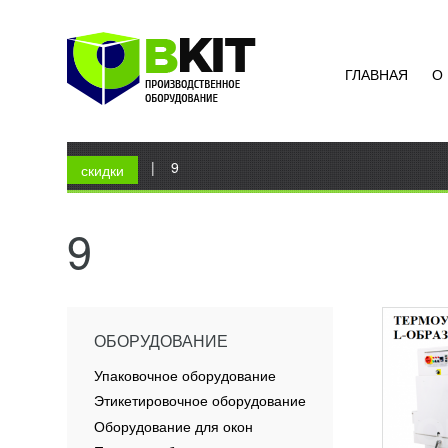
ГЛАВНАЯ
О
ТЕРМ
TERMO
УЗН
Вы здесь
Главная
|
9
Термоу
скидки
предна
упаков
электр
9
игрушек
ПОД
ОБОРУДОВАНИЕ
Упаковочное оборудование
Этикетировочное оборудование
Оборудование для окон
ПЕЧЬ