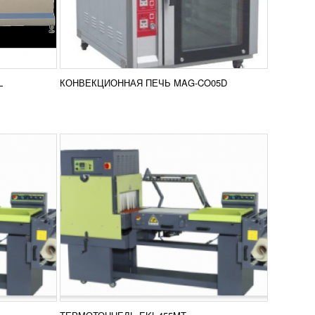
УЗНАТЬ ЦЕНУ
рии EKL
Термоусадочные машины серии EKL
тоннельного типа являются
высокопроизводительными и
.
универсальными аппаратами.
вить в
Добавить в
Подобной высокой...
L
КОНВЕКЦИОННАЯ ПЕЧЬ MAG-CO05D
нение
сравнение
ПОДРОБНЕЕ