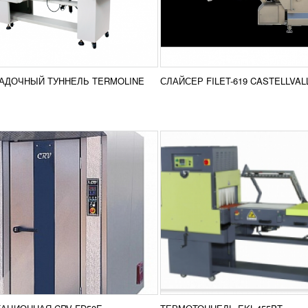
E
6 785
RUB
УЗНАТЬ ЦЕНУ
отационная CRV FD50E Печь
Термоусадочные машины се
онная CRV FD50E
тоннельного типа являются
значена для безупречной
высокопроизводительными и
и булочек, кексов, коржей,
универсальными аппаратами
Добавить в
Доба
пирожных,...
Подобной высокой...
АДОЧНЫЙ ТУННЕЛЬ TERMOLINE
СЛАЙСЕР FILET-619 CASTELLVAL
сравнение
срав
РОБНЕЕ
ПОДРОБНЕЕ
ИКАЛЬНАЯ УПАКОВОЧНАЯ
НА HSD-510
АТЬ ЦЕНУ
оизводства больших объемов
сыпучих товаров как крупы,
зерно, кондитерские изделия,
ы и других, включая
Добавить в
овольственные...