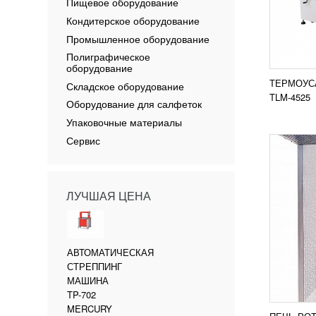
FD50
Пищевое оборудование
1 17
Кондитерское оборудование
Печь р
Промышленное оборудование
ротаци
Полиграфическое
предна
оборудование
выпечк
хлеба, 
ТЕРМОУС
Складское оборудование
ПОД
TLM-4525
Оборудование для салфеток
Упаковочные материалы
Сервис
ЛУЧШАЯ ЦЕНА
ВЕРТ
МАШИ
УЗН
АВТОМАТИЧЕСКАЯ
СТРЕППИНГ
Для пр
таких 
МАШИНА
кофе, 
TP-702
конфет
MERCURY
непрод