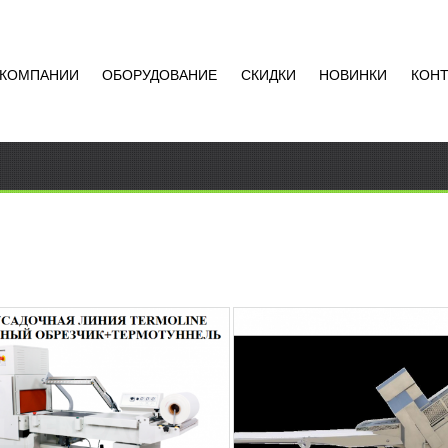
 КОМПАНИИ
ОБОРУДОВАНИЕ
СКИДКИ
НОВИНКИ
КОН
ОУСАДОЧНЫЙ ТУННЕЛЬ
СЛАЙСЕР FILET-619
LINE TLM-4525
CASTELLVALL
АТЬ ЦЕНУ
УЗНАТЬ ЦЕНУ
садочный туннель
Надежный и высокопроизвод
значен для усадки пленки при
аппарат производятся из
ке продуктов питания,
нержавеющей стали AISI-304
онных и химических товаров,
соответствии с европейским
Добавить в
Доба
, печатных...
стандартом 2006/42/ЕС....
сравнение
срав
РОБНЕЕ
ПОДРОБНЕЕ
 РОТАЦИОННАЯ CRV
ТЕРМОТОННЕЛЬ EKL-45