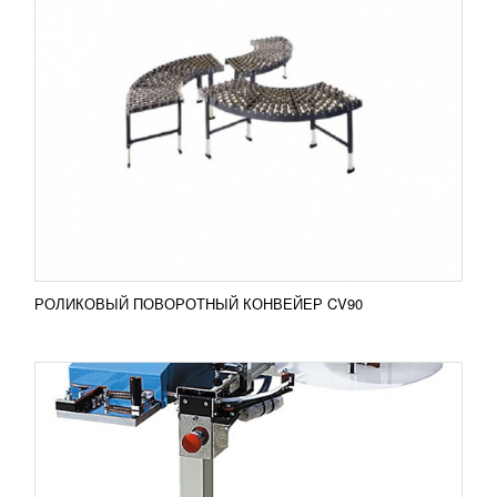
КЛИПСАТОРЫ ПАКЕТОВ СЕРИИ CRV KLPS
152 664
RUB
Клипсатор пакетов серии CRV KLPS
Клипсатор CRV KLPS 42 используется для
закрытия пакетов с помощью маталло-
пластиковой клипсы,...
Добавить в сравнение
ПОДРОБНЕЕ
РОЛИКОВЫЙ ПОВОРОТНЫЙ КОНВЕЙЕР CV90
ПРЕССОВОЧНЫЙ СТОЛ СТЕКЛОПАКЕТА