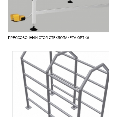
переведения животных к боксу глушения с
предубойного помещения. К вашему вниманию
предлагаются прогонные...
Добавить в сравнение
ПОДРОБНЕЕ
ПРЕССОВОЧНЫЙ СТОЛ СТЕКЛОПАКЕТА OPT 05
ВАННА ТВОРОЖНАЯ ВТН-2,5
393 301
RUB
Ванна творожная ВТН-2,5 применяется при
производстве творога классическим способом.
Оборудование используется для тепловой
обработки молока,...
Добавить в сравнение