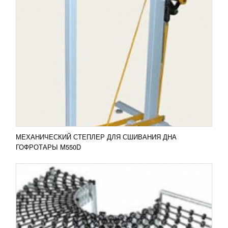
РАСТЯЖНОЙ РОЛИКОВЫЙ КОНВЕЙЕР
GRM
41 665
RUB
Растяжной роликовый конвейер GRM
обеспечивает гравитационное перемещение
(транспортировку) продукции в технологических
или логистических процессах....
Добавить в сравнение
ПОДРОБНЕЕ
МЕХАНИЧЕСКИЙ СТЕПЛЕР ДЛЯ СШИВАНИЯ ДНА
ГОФРОТАРЫ M550D