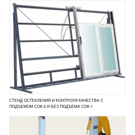
МЕХАНИЧЕСКИЙ СТЕПЛЕР ДЛЯ
СШИВАНИЯ ДНА ГОФРОТАРЫ M550D
УЗНАТЬ ЦЕНУ
Механический степлер для сшивания дна
гофротары M550D – это одно из наиболее
доступных и долговечных оборудований,
используемых на разных...
Добавить в сравнение
ПОДРОБНЕЕ
СТЕНД ОСТЕКЛЕНИЯ И КОНТРОЛЯ КАЧЕСТВА С
ПОДЪЕМОМ СОК-3 И БЕЗ ПОДЪЕМА СОК-1