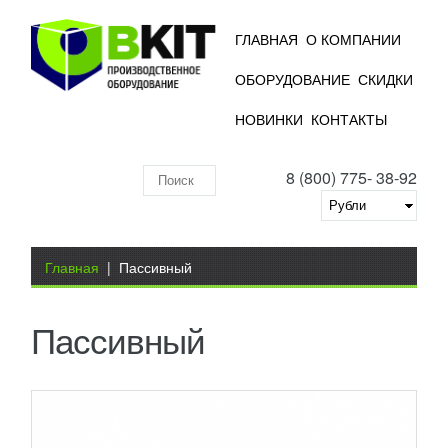
ГЛАВНАЯ
О КОМПАНИИ
ОБОРУДОВАНИЕ
СКИДКИ
РОЛИКОВЫЙ ПОВОРОТНЫЙ КОНВЕЙЕР
НОВИНКИ
КОНТАКТЫ
CV90
УЗНАТЬ ЦЕНУ
8 (800) 775- 38-92
Данное оборудование предназначено для
Поиск
гравитационного (неприводного) перемещения
грузов с поворотом на 90 градусов по ходу
по
движения....
Добавить в сравнение
складу
Вы здесь
ПОДРОБНЕЕ
Главная
|
Пассивный
Пассивный