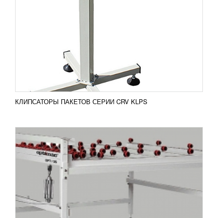
OPT 05
110 236
RUB
Прессовочный стол OPT 05 предназначен для
запрессовывания стеклопакетов с максимальным
разером 2000 х 2000 мм.
Добавить в сравнение
ПОДРОБНЕЕ
КЛИПСАТОРЫ ПАКЕТОВ СЕРИИ CRV KLPS
ПРОГОННЫЙ КОРИДОР ДЛЯ КРС
УЗНАТЬ ЦЕНУ
Прогонный коридор КРС применяется с целью