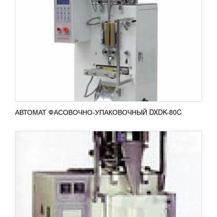
20 197 447
RUB
Фасовочная машина HDL-K80C/60C применяется
для сыпучего вида продукции.
Производительность оборудования до 80 пакетов
в минуту....
ПОДРОБНЕЕ
АВТОМАТ ФАСОВОЧНО-УПАКОВОЧНЫЙ DXDK-80C
АВТОМАТ ФАСОВОЧНО-УПАКОВОЧНЫЙ
DXDK-2000II
393 619
RUB