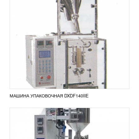
АВТОМАТ ФАСОВОЧНО-УПАКОВОЧНЫЙ
DXDK-80C
242 863
RUB
Данная серия автоматов предназначена для
высокоскоростной дозировки сыпучих продуктовых
разновидностей (сухое молоко, соль, сахар,
мука)....
ПОДРОБНЕЕ
МАШИНА УПАКОВОЧНАЯ DXDF140IIE
ФАСОВОЧНАЯ МАШИНА HDL-K80C/60C