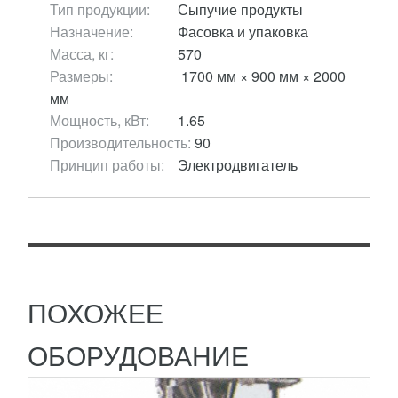
Тип продукции:
Сыпучие продукты
Назначение:
Фасовка и упаковка
Масса, кг:
570
Размеры:
1700 мм × 900 мм × 2000
мм
Мощность, кВт:
1.65
МАШИНА УПАКОВОЧНАЯ DXDF140IIE
Производительность:
90
Принцип работы:
Электродвигатель
433 120
RUB
Упаковочная машина DXDF140IIE применяется
для расфасовки, упаковки порошкообразных,
пылящих и трудносыпучих продуктов в
термосвариваемые пакеты....
ПОДРОБНЕЕ
ПОХОЖЕЕ
ОБОРУДОВАНИЕ