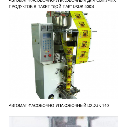
АВТОМАТ ФАСОВОЧНО-УПАКОВОЧНЫЙ ДЛЯ СЫПУЧИХ
ПРОДУКТОВ В ПАКЕТ "ДОЙ-ПАК" DXDK-500S
МАШИНА УПАКОВОЧНАЯ DXDК 140IIE
389 611
RUB
Упаковочная машина DXDК 140IIE применяется
для расфасовки, упаковки гранулированных
сыпучих продуктов. Оборудование из
специальной...
ПОДРОБНЕЕ
АВТОМАТ ФАСОВОЧНО-УПАКОВОЧНЫЙ DXDGK-140