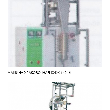
АВТОМАТ ФАСОВОЧНО-УПАКОВОЧНЫЙ
DXDGF-150
689 087
RUB
Фасовочно-упаковочная машина DXDGF-150
применяется для расфасовки, упаковки и
дозировки сыпучих продуктов. Оборудование
оснащено специальным...
ПОДРОБНЕЕ
МАШИНА УПАКОВОЧНАЯ DXDК 140IIE