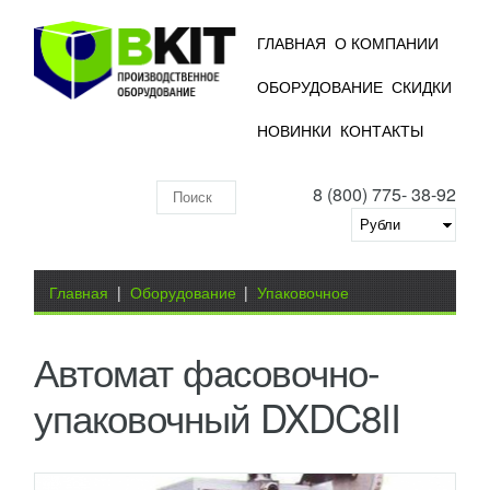
ГЛАВНАЯ
О КОМПАНИИ
ОБОРУДОВАНИЕ
СКИДКИ
НОВИНКИ
КОНТАКТЫ
8 (800) 775- 38-92
Поиск
по
складу
Вы здесь
Главная
|
Оборудование
|
Упаковочное
оборудование
|
Фасовочно-упаковочные машины
|
Автомат фасовочно-
Автомат фасовочно-упаковочный DXDC8II
упаковочный DXDC8II