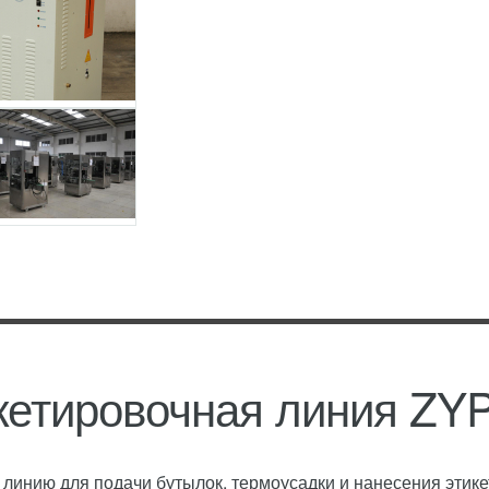
кетировочная линия ZY
инию для подачи бутылок, термоусадки и нанесения этике