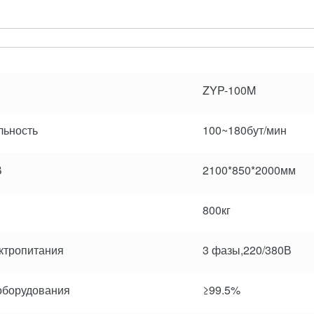
ZYP-100M
льность
100~180бут/мин
В
2100*850*2000мм
800кг
ктропитания
3 фазы,220/380В
оборудования
≥99.5%