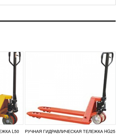
УЗНАТЬ ЦЕНУ
Тележка HG25 - ручной подъемный
,
агрегат, который используется для
адах для
перемещения продукции на поддонах
а любые
на значительные дистанции. При этом
качество...
ПОДРОБНЕЕ
РУЧНОЙ ГИДРАВЛИЧЕСКИЙ
ЛЕР
ШТАБЕЛЕР EFS
УЗНАТЬ ЦЕНУ
дели
Ручной гидравлический подъёмник
щать
линейки EFS используется для
перемещения и подъема грузов
яйстве и
средней массы. Штабелер оснащён
защитным экраном в виде...
ПОДРОБНЕЕ
ЕЖКА L50
РУЧНАЯ ГИДРАВЛИЧЕСКАЯ ТЕЛЕЖКА HG25