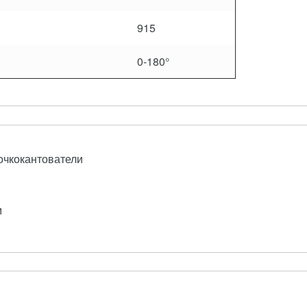
915
0-180°
очкокантователи
м
Я ГИДРАВЛИЧЕСКАЯ
РУЧНАЯ ГИДРАВЛИЧЕСК
А AC25/ACL20/ACL35
ТЕЛЕЖКА L50