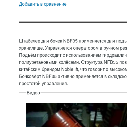
Добавить в сравнение
Штабелер для бочек NBF35 применяется для подъё
хранилище. Управляется оператором в ручном режи
Подъём происходит с использованием гирдравличе
полиуретановыми колёсами. Структура NFB35 пов
китайским брендом Noblelift, что говорит о высоко
Бочковёрт NBF35 активно применяется в складско
простотой управления.
Описание
Видео