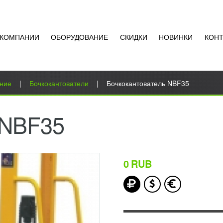
 КОМПАНИИ
ОБОРУДОВАНИЕ
СКИДКИ
НОВИНКИ
КОН
ание
|
Бочкокантователи
|
Бочкокантователь NBF35
 NBF35
0
RUB