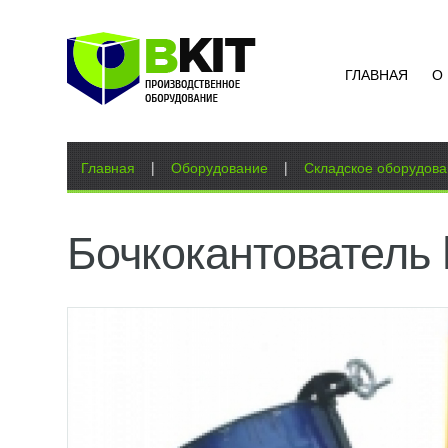
ГЛАВНАЯ
О
Вы здесь
Главная
|
Оборудование
|
Складское оборудов
Бочкокантователь