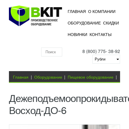
ГЛАВНАЯ
О КОМПАНИИ
ОБОРУДОВАНИЕ
СКИДКИ
НОВИНКИ
КОНТАКТЫ
8 (800) 775- 38-92
Поиск
по
складу
Вы здесь
Главная
|
Оборудование
|
Пищевое оборудование
|
Оборудование для хлебопекарного производства
|
Дежеподъемоопрокидыват
Дежеподъемоопрокидыватель Восход-ДО-6
Восход-ДО-6