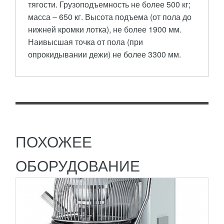
тягости. Грузоподъемность не более 500 кг;
масса – 650 кг. Высота подъема (от пола до
нижней кромки лотка), не более 1900 мм.
МИКСЕР ПЛАНЕТАРНЫЙ TEKNO 80 SP4I
Наивысшая точка от пола (при
опрокидывании дежи) не более 3300 мм.
728 335
RUB
Миксер планетарный TEKNO 80 SP4I
Корпус модели выполнен из окрашенной стали, а
дежа и решетка защиты изготовлена из
ПОДРОБНЕЕ
нержавеющей...
ПОХОЖЕЕ
ОБОРУДОВАНИЕ