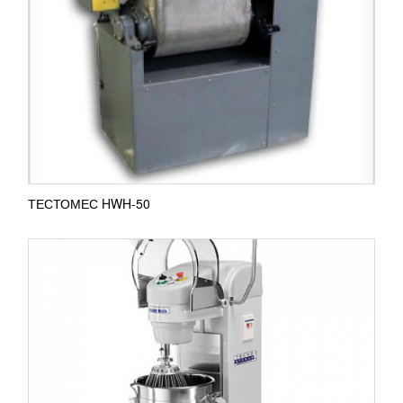
С-LINE 60
295 532
RUB
Планетарный миксер Teknostamap С-LINE 60
Корпус модели выполнен из окрашенной стали, а
дежа и решетка защиты изготовлена из ...
ПОДРОБНЕЕ
ТЕСТОМЕС HWH-50