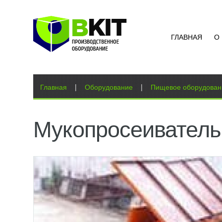
ГЛАВНАЯ
О
Вы здесь
Главная
|
Оборудование
|
Пищевое оборудован
Мукопросеиватель