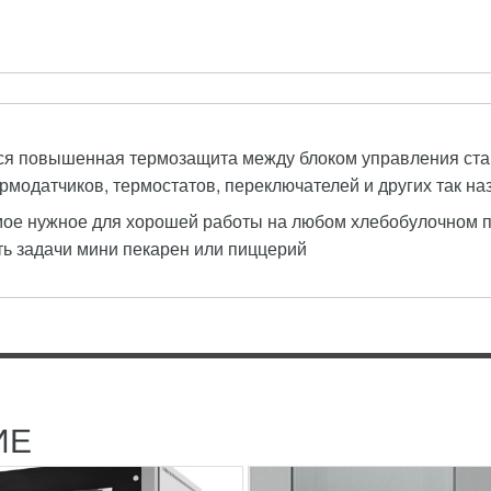
 повышенная термозащита между блоком управления стан
ермодатчиков, термостатов, переключателей и других так 
мое нужное для хорошей работы на любом хлебобулочном пр
КЦИОННАЯ ПЕЧЬ EASY
ПЕЧЬ КОНВЕКЦИОННАЯ
ь задачи мини пекарен или пиццерий
ЕКТРО)
ALFA341XM
74
RUB
11 188 999
RUB
онная печь EASY 10 (электро)
Печь конвекционная SMEG
ALFA341XM
ионные печи EASY 10
) производителя Bake Off из
Оборудование широко использ
ОБНЕЕ
ПОДРОБНЕЕ
обладают отличными
хлебопекарном и кондитерско
кими...
производствах. Это идеальный
ИЕ