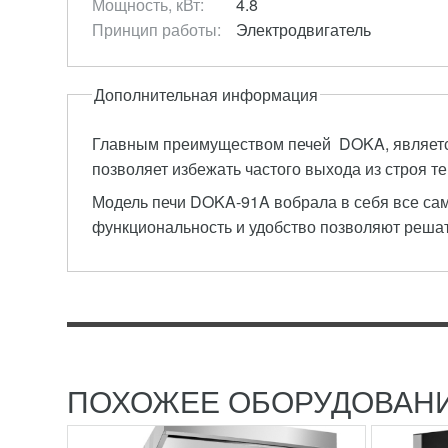
Мощность, кВт:
4.8
Принцип работы:
Электродвигатель
Дополнительная информация
Главным преимуществом печей DOKA, является
позволяет избежать частого выхода из строя т
Модель печи DOKA-91A вобрала в себя все са
РОТАЦИОННАЯ ПЕЧЬ
КОНВЕ
функциональность и удобство позволяют решат
ROTORBAKE Е8 (ЭЛЕКТРО)
10 (ЭЛ
1 017 760
RUB
216 2
Ротационная печь RotorBake Е8
Конвекци
(электро)
Конвекц
Ротационная печь RotorBake Е8
(электро
ПОДРОБНЕЕ
ПОДР
(электро) является одной из
Италии 
современных разработок
техничес
ПОХОЖЕЕ ОБОРУДОВАН
итальянского...