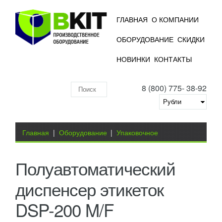
ГЛАВНАЯ
О КОМПАНИИ
ОБОРУДОВАНИЕ
СКИДКИ
НОВИНКИ
КОНТАКТЫ
8 (800) 775- 38-92
Поиск
по
складу
Вы здесь
Главная
|
Оборудование
|
Упаковочное
оборудование
|
Полуавтоматический диспенсер
Полуавтоматический
этикеток DSP-200 M/F
диспенсер этикеток
DSP-200 M/F