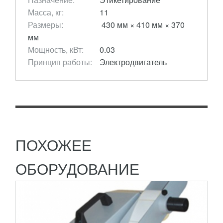
Масса, кг:
11
Размеры:
430 мм × 410 мм × 370
мм
ПОЛУАВТОМАТИЧЕСКИЙ ДИСПЕНСЕР
Мощность, кВт:
0.03
ЭТИКЕТОК DSP-100 M/F
Принцип работы:
Электродвигатель
УЗНАТЬ ЦЕНУ
Полуавтоматический диспенсер этикеток DSP-100
M/F
Полуавтоматический станок DSP-100
ПОДРОБНЕЕ
применяется для нанесения этикеток в рулонах....
ПОХОЖЕЕ
ОБОРУДОВАНИЕ