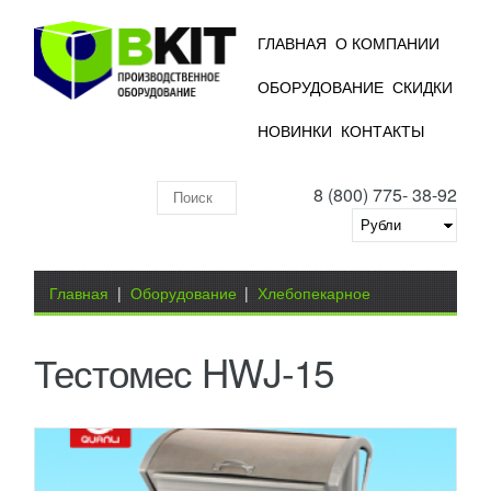
ГЛАВНАЯ
О КОМПАНИИ
ОБОРУДОВАНИЕ
СКИДКИ
НОВИНКИ
КОНТАКТЫ
8 (800) 775- 38-92
Поиск
по
складу
Вы здесь
Главная
|
Оборудование
|
Хлебопекарное
оборудование
|
Тестомесы, миксеры
|
Тестомес HWJ-
Тестомес HWJ-15
15