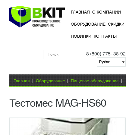
ГЛАВНАЯ
О КОМПАНИИ
ОБОРУДОВАНИЕ
СКИДКИ
НОВИНКИ
КОНТАКТЫ
8 (800) 775- 38-92
Поиск
по
складу
Вы здесь
Главная
|
Оборудование
|
Пищевое оборудование
|
Оборудование для хлебопекарного производства
|
Тестомес MAG-HS60
Тестомес MAG-HS60