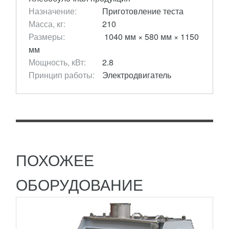
Назначение:
Приготовление теста
Масса, кг:
210
Размеры:
1040 мм × 580 мм × 1150
мм
МАШИНА ЗАВАРОЧНАЯ (НЕРЖ) ХЗМ-100
Мощность, кВт:
2.8
Принцип работы:
Электродвигатель
199 290
RUB
Заварные сорта хлеба, опары, сиропы, глазурь и
растворы в хлебопекарном и кондитерском
производстве производятся с помощью
заварочной машины....
ПОДРОБНЕЕ
ПОХОЖЕЕ
ОБОРУДОВАНИЕ