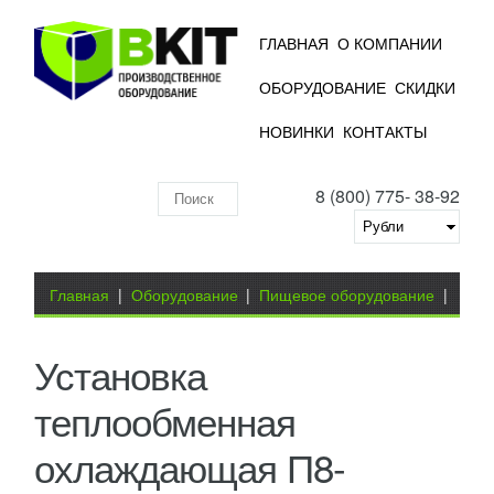
ГЛАВНАЯ
О КОМПАНИИ
ОБОРУДОВАНИЕ
СКИДКИ
НОВИНКИ
КОНТАКТЫ
8 (800) 775- 38-92
Поиск
по
складу
Вы здесь
Главная
|
Оборудование
|
Пищевое оборудование
|
Молокоперерабатывающее оборудование
|
Установка
Установка
теплообменная охлаждающая П8-ООТ-5/2.5
теплообменная
охлаждающая П8-