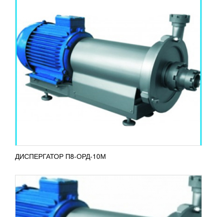
АГРЕГАТ ДИСПЕРГИРУЮЩИЙ П8-
ОРД-10М-02
264 936
RUB
Агрегат диспергирующий П8-ОРД-10М-02
используется для восстановления сухого молока,
внесения сухих компонентов в жидкие продукты,
для получения...
ПОДРОБНЕЕ
ДИСПЕРГАТОР П8-ОРД-10М