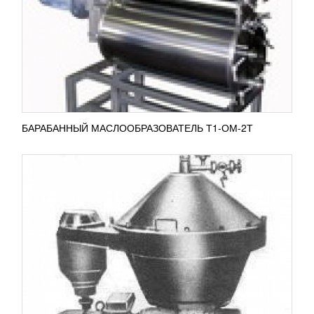
Сепаратор Ж5-ОМ2Е-С применяется для очистки
молока от всевозможных механических примесей
и слизи, появляющейся при обработке молока.
Примеси и слизь...
ПОДРОБНЕЕ
БАРАБАННЫЙ МАСЛООБРАЗОВАТЕЛЬ Т1-ОМ-2Т
ГОМОГЕНИЗАТОР ДЛЯ МАСЛА ОГА
571 409
RUB
Гомогенизатор ОГА используется для
гомогенизации сливочного масла на территории
молочных заводов, комбинатов, холодильных
линиях...