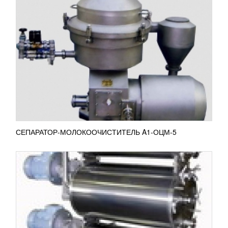
БАРАБАННЫЙ МАСЛООБРАЗОВАТЕЛЬ Т1-
ОМ-2Т
754 287
RUB
Барабанный маслообразователь Т1-ОМ-2Т
используется для переработки сливок и является
основным элементом автоматизированной
поточной линии...
ПОДРОБНЕЕ
СЕПАРАТОР-МОЛОКООЧИСТИТЕЛЬ A1-ОЦМ-5
СЕПАРАТОР Ж5-ОМ2Е-С
3 006 081
RUB