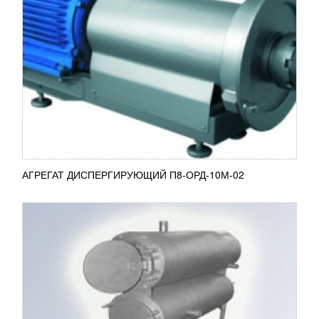
ТЕПЛООБМЕННИК ТРУБЧАТАТЫЙ Т1-ОУТ-
М
511 234
RUB
Теплообменник трубчатый Т1-ОУТ-М интенсивно
используется для нагрева и охлаждения
продукции с высокой вязкостью. Так же
применяется для пастеризации...
ПОДРОБНЕЕ
АГРЕГАТ ДИСПЕРГИРУЮЩИЙ П8-ОРД-10М-02