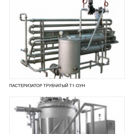
ГИДРОДИНАМИЧЕСКАЯ УСТАНОВКА
РОТОРНОГО ТИПА П8-ГД-300
3 077 452
RUB
Гидродинамическая установка роторного типа П8-
ГД-300 применяется для измельчения,
перемешивания, нагрева и охлаждения,
гомогенизации, вакуумированию...
ПОДРОБНЕЕ
ПАСТЕРИЗАТОР ТРУБЧАТЫЙ Т1-ОУН
ГОМОГЕНИЗАТОР А1-ОГ2M-2,5