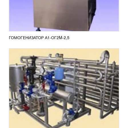
пастеризационно-охладительная...
ПОДРОБНЕЕ
ГОМОГЕНИЗАТОР А1-ОГ2M-2,5
ПОДОГРЕВАТЕЛЬ ТРУБЧАТЫЙ П8-ОПТ
288 599
RUB
Подогреватель трубчатый П8-ОПТ применяется
для подогрева молока в процессе сепарирования
на маслозаводах, сеператорных пунктах и
сыродельнызаводах....
ПОДРОБНЕЕ