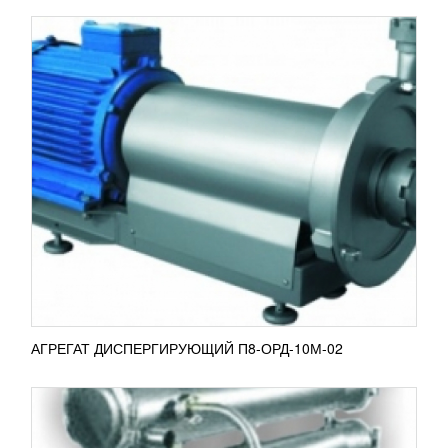
УСТАНОВКА ТЕПЛООБМЕННАЯ
ОХЛАЖДАЮЩАЯ П8-ООТ-5/2.5
314 361
RUB
Установка теплообменная П8-ООТ-5/2.5
предназначена для охлаждения различных видов
жидкостей, употребляемых в пищу, таких как
минеральная вода, молоко...
ПОДРОБНЕЕ
АГРЕГАТ ДИСПЕРГИРУЮЩИЙ П8-ОРД-10М-02