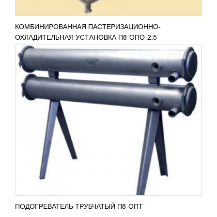
КОМБИНИРОВАННАЯ ПАСТЕРИЗАЦИОННО-
ОХЛАДИТЕЛЬНАЯ УСТАНОВКА П8-ОПО-2.5
АГРЕГАТ ДИСПЕРГИРУЮЩИЙ П8-
ОРД-10М-02
264 936
RUB
Агрегат диспергирующий П8-ОРД-10М-02
используется для восстановления сухого молока,
внесения сухих компонентов в жидкие продукты,
для получения...
ПОДРОБНЕЕ
ПОДОГРЕВАТЕЛЬ ТРУБЧАТЫЙ П8-ОПТ