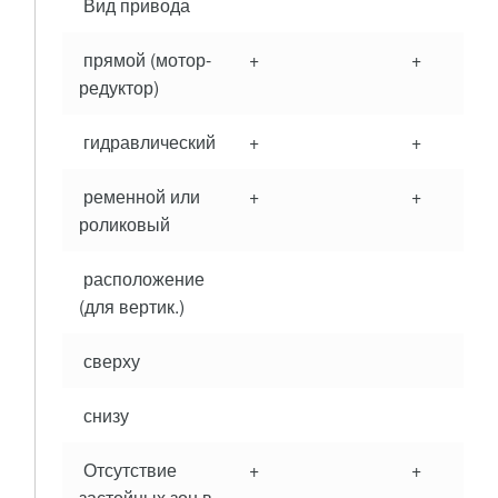
Вид привода
прямой (мотор-
+
+
редуктор)
гидравлический
+
+
ременной или
+
+
роликовый
расположение
(для вертик.)
сверху
снизу
Отсутствие
+
+
застойных зон в