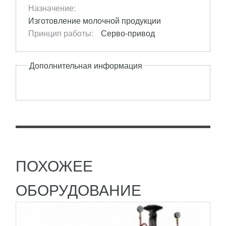
Назначение:
Изготовление молочной продукции
Принцип работы:
Серво-привод
ПАСТЕРИЗАТОР ТРУБЧАТЫЙ Т1-ОУН
Дополнительная информация
656 900
RUB
Пастеризатор трубчатый Т1-ОУН с рабочей
производительностью 5000 л/ч применяется на
предприятиях молочной промышленности.
Оборудование используют для...
ПОДРОБНЕЕ
ПОХОЖЕЕ
ОБОРУДОВАНИЕ