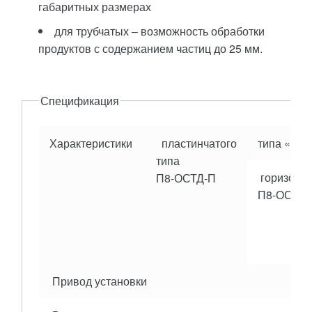
габаритных размерах
для трубчатых – возможность обработки
продуктов с содержанием частиц до 25 мм.
Описание
Спецификация
Характеристики
пластинчатого
типа «тру
типа
горизонт
П8-ОСТД-П
П8-ОСТД-
Привод установки