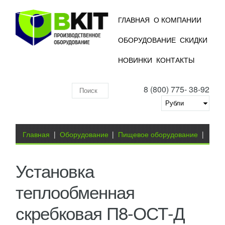
ГЛАВНАЯ
О КОМПАНИИ
ОБОРУДОВАНИЕ
СКИДКИ
НОВИНКИ
КОНТАКТЫ
8 (800) 775- 38-92
Поиск
по
складу
Вы здесь
Главная
|
Оборудование
|
Пищевое оборудование
|
Молокоперерабатывающее оборудование
|
Установка
Установка
теплообменная скребковая П8-ОСТ-Д
теплообменная
скребковая П8-ОСТ-Д