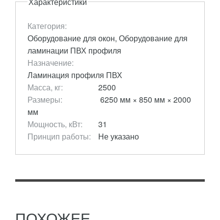
Характеристики
Категория:
Оборудование для окон, Оборудование для
ламинации ПВХ профиля
Назначение:
Ламинация профиля ПВХ
Масса, кг:
2500
Размеры:
6250 мм × 850 мм × 2000
мм
VERMAK VP 350 МАШИНА ДЛЯ
Мощность, кВт:
31
ЛАМИНАЦИИ С ТЕРМОКЛЕЕМ ХОТМЭЛТ
Принцип работы:
Не указано
(PUR)
6 201 975
RUB
Станок наносит ламинирующую пленку ПВХ,
декоративную бумагу и др. виды пленок при
помощи термоклея с хотмелт и полиуретановой
основой (PUR) на...
ПОДРОБНЕЕ
ПОХОЖЕЕ