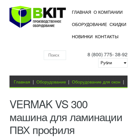
ГЛАВНАЯ
О КОМПАНИИ
ОБОРУДОВАНИЕ
СКИДКИ
НОВИНКИ
КОНТАКТЫ
8 (800) 775- 38-92
Поиск
по
складу
Вы здесь
Главная
|
Оборудование
|
Оборудование для окон
|
Оборудование для ламинации ПВХ профиля
|
VERMAK VS 300
VERMAK VS 300 машина для ламинации ПВХ профиля
машина для ламинации
ПВХ профиля