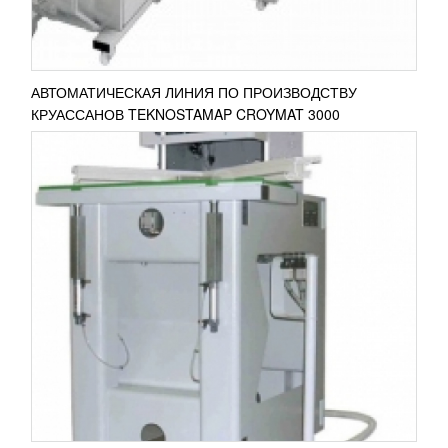
ПОДРОБНЕЕ
АВТОМАТИЧЕСКАЯ ЛИНИЯ ПО ПРОИЗВОДСТВУ
КРУАССАНОВ TEKNOSTAMAP CROYMAT 3000
ФУРНИТУРНАЯ СТАНЦИЯ COMALL JOB
1100
УЗНАТЬ ЦЕНУ
Фурнитурная станция Comall JOB 1100
представляет собой многофункциональный,
практичный стол для отделки готовой створки
фурнитурой. Оборудование...
ПОДРОБНЕЕ