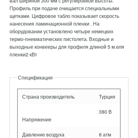
вал шириной 300 мм с регулировкой высоты.
Профиль при подаче очищается специальными
щетками. Цифровое табло показывает скорость
нанесения ламинационной пленки . На
оборудовании установлено четыре немецких
термо-пневматических пистолета. Входные и
выходные конвееры для профиля длиной 5 м.еля
пленки2 кВт
Описание
Спецификация
Страна производитель
Турция
380 В
Напряжение
Давление воздуха
6 атм