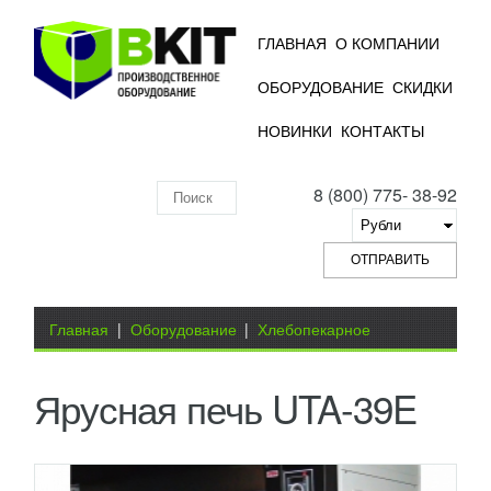
ГЛАВНАЯ
О КОМПАНИИ
ОБОРУДОВАНИЕ
СКИДКИ
НОВИНКИ
КОНТАКТЫ
8 (800) 775- 38-92
Поиск
по
складу
Вы здесь
Главная
|
Оборудование
|
Хлебопекарное
оборудование
|
Печи
|
Ярусная печь UTA-39E
Ярусная печь UTA-39E