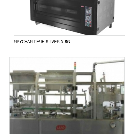
используется на различных предприятиях для
кругового обертывания товаров в качественную
картонную упаковку...
Добавить в сравнение
ПОДРОБНЕЕ
ЯРУСНАЯ ПЕЧЬ SILVER 315G
ПАЛЛЕТООБМОТЧИК OPTIMUS-2300А
848 112
RUB
Паллетообмотчик OPTIMUS-2300А Прибор для
упаковки Optimus 2300A необходим для обработки
грузов с помощью стрейч-пленки без
использования...
Добавить в сравнение
ПОДРОБНЕЕ