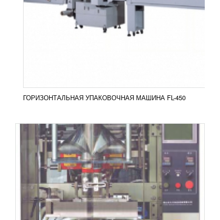
1 571 231
RUB
Вертикальный высокопроизводительный
упаковочный автомат DP-900 применяют для
формирования пакета, типа «подушка».
Оборудование работает совместно...
Добавить в сравнение
ПОДРОБНЕЕ
ГОРИЗОНТАЛЬНАЯ УПАКОВОЧНАЯ МАШИНА FL-450
КАРТОНАЖНАЯ МАШИНА MKH-4
УЗНАТЬ ЦЕНУ
Горизонтальная автоматическая упаковочная
машина непрерывного движения картонета MKH-4