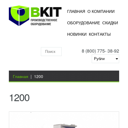
ГЛАВНАЯ
О КОМПАНИИ
ОБОРУДОВАНИЕ
СКИДКИ
ПАЛЛЕТОУПАКОВЩИК С
НОВИНКИ
КОНТАКТЫ
«ВРАЩАЮЩЕЙСЯ РУКОЙ» RA-S-LP А2
626 622
RUB
8 (800) 775- 38-92
Данное оборудование разработано итальянскими
Поиск
инженерами, произведено в Китае. Прекрасно
подходит для работы с тяжелыми грузами -
по
быстро и надежно...
Добавить в сравнение
складу
Вы здесь
ПОДРОБНЕЕ
Главная
|
1200
1200