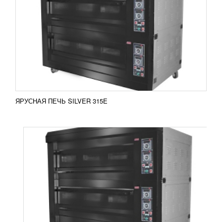
482 355
RUB
Ярусная печь Silver 315G Ярусная газовая печь
Silver 315G сконструирована из нескольких
автономных камер, установленных ярусом.
Камеры...
Добавить в сравнение
ПОДРОБНЕЕ
ЯРУСНАЯ ПЕЧЬ SILVER 315E
КАРТОНАЖНАЯ МАШИНА MP-10
УЗНАТЬ ЦЕНУ
Высокоскоростная картонажная машина MP-10