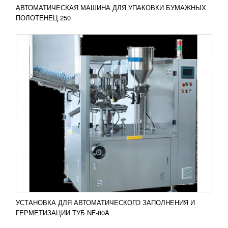
АВТОМАТИЧЕСКАЯ МАШИНА ДЛЯ УПАКОВКИ БУМАЖНЫХ
ПОЛОТЕНЕЦ 250
АВТОМАТИЧЕСКАЯ УПАКОВОЧНАЯ
ЛИНИЯ С КРУГЛЫМ СТОЛОМ
УЗНАТЬ ЦЕНУ
Принцип работы автоматической упаковочной
линии с круглым столом заключается в том, что
продукция подается по спирали. При этом
рабочая скорость...
Добавить в сравнение
ПОДРОБНЕЕ
УСТАНОВКА ДЛЯ АВТОМАТИЧЕСКОГО ЗАПОЛНЕНИЯ И
ГЕРМЕТИЗАЦИИ ТУБ NF-80A