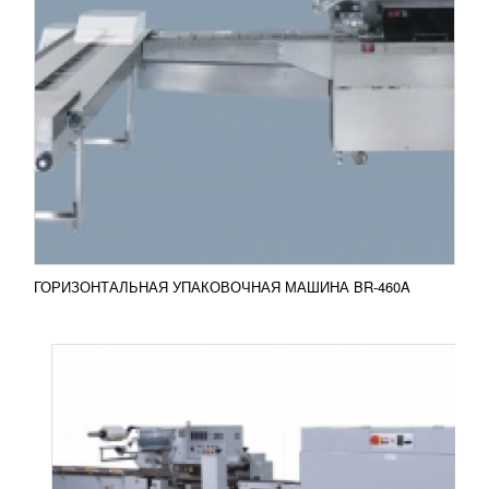
ГОРИЗОНТАЛЬНАЯ УПАКОВОЧНАЯ
МАШИНА FL-450
УЗНАТЬ ЦЕНУ
Если вы производите продукты питания,
одноразовую посуду, подгузники, салфетки или
другие штучные продукты, то вам необходимо
подумать об упаковке...
Добавить в сравнение
ПОДРОБНЕЕ
ГОРИЗОНТАЛЬНАЯ УПАКОВОЧНАЯ МАШИНА BR-460A
АВТОМАТ УПАКОВОЧНЫЙ DP-900