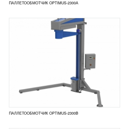
ПАЛЛЕТООБМОТЧИК OPTIMUS-2300А
РОТАЦИОННАЯ ДОЗИРУЮЩАЯ
УСТАНОВКА MR8-200
2 494 021
RUB
Ротационная дозирующая установка MR8-200
используется в промышленности для упаковки
продукции в дой-пак пакеты. Оборудование может
быть оснащено...
Добавить в сравнение
ПОДРОБНЕЕ
ПАЛЛЕТООБМОТЧИК OPTIMUS-2300B