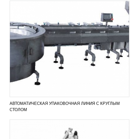
РОТАЦИОННАЯ ДОЗИРУЮЩАЯ
УСТАНОВКА MR8-200 (ДОЙ-ПАК)
1 926 238
RUB
Установка MR8-200 (Дой-Пак) является
ротационной дозирующей. Дополнительно она
оснащена дополнительно мультиголовкой. Ее
главная задача –...
Добавить в сравнение
ПОДРОБНЕЕ
АВТОМАТИЧЕСКАЯ УПАКОВОЧНАЯ ЛИНИЯ С КРУГЛЫМ
СТОЛОМ