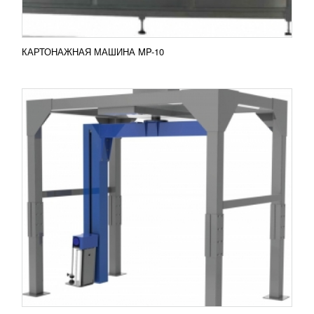
КАРТОНАЖНАЯ МАШИНА MP-10
ПАЛЛЕТООБМОТЧИК OPTIMUS-2300B
318 050
RUB
Паллетообмотчик OPTIMUS-2300B Модель
OPTIMUS-2300 B может работать в двух режимах:
автоматизировано и с оператором. Обматывает
грузы в...
Добавить в сравнение
ПОДРОБНЕЕ