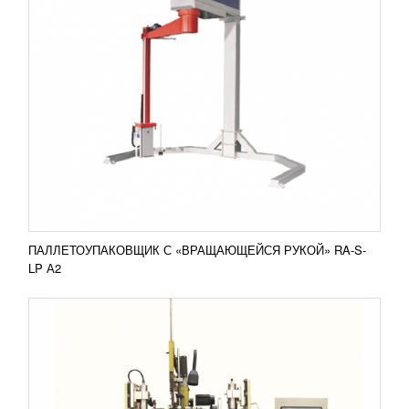
МАШИНА ДЛЯ ПРОИЗВОДСТВА ЩЕТОК СО
СТАЛЬНОЙ ЩЕТИНОЙ
1 908 300
RUB
Машина оснащена двумя сверлильными
головками и одной набивочной. Осуществляет
набивку заранее установленной в крепления
основы (пластиковой или...
Добавить в сравнение
ПОДРОБНЕЕ
ПАЛЛЕТОУПАКОВЩИК С «ВРАЩАЮЩЕЙСЯ РУКОЙ» RA-S-
LP А2
ПАЛЛЕТОУПАКОВЩИК