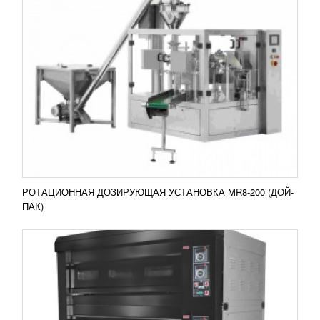
ЯРУСНАЯ ПЕЧЬ SILVER 315E
436 810
RUB
Ярусная печь Silver 315E Ярусная электрическая
печь серии Silver 315E применяется на небольших
производствах для эффективного выпекания...
Добавить в сравнение
ПОДРОБНЕЕ
РОТАЦИОННАЯ ДОЗИРУЮЩАЯ УСТАНОВКА MR8-200 (ДОЙ-
ПАК)
ЯРУСНАЯ ПЕЧЬ SILVER 315G