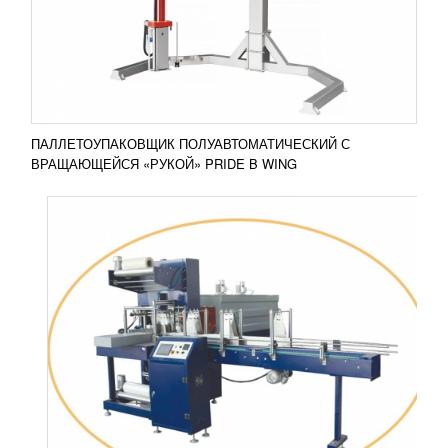
отрасли для производства минеральной воды,
пива, напитков, пищевых продуктов и др.
Особенности...
Добавить в сравнение
ПОДРОБНЕЕ
ПАЛЛЕТОУПАКОВЩИК ПОЛУАВТОМАТИЧЕСКИЙ С
ВРАЩАЮЩЕЙСЯ «РУКОЙ» PRIDE B WING
АВТОМАТИЧЕСКАЯ МАШИНА ДЛЯ
УПАКОВКИ БУМАЖНЫХ ПОЛОТЕНЕЦ 250
2 226 350
RUB
Машина предназначена для упаковки бумажных
полотенец со скоростью 30-40 уп/мин. Возможно
добавление системы транспортировки и загрузки
материала,...
Добавить в сравнение