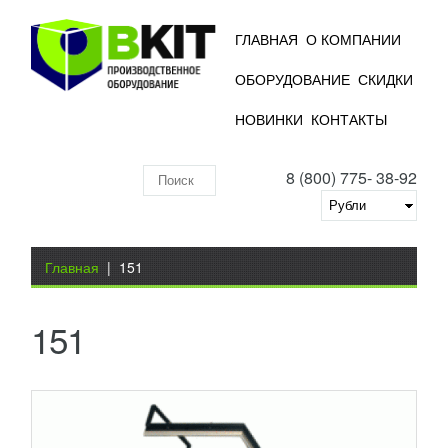
ГЛАВНАЯ
О КОМПАНИИ
ОБОРУДОВАНИЕ
СКИДКИ
ПОЛУАВТОМАТИЧЕСКАЯ
НОВИНКИ
КОНТАКТЫ
ТЕРМОУСАДОЧНАЯ МАШИНА MODULAR
50
209 786
RUB
8 (800) 775- 38-92
С помощью полуавтоматической термоусадочной
Поиск
машины MODULAR 50, производительность
которой достигает до 900 упаковок в час, можно
по
упаковывать...
Добавить в сравнение
складу
Вы здесь
ПОДРОБНЕЕ
Главная
|
151
151