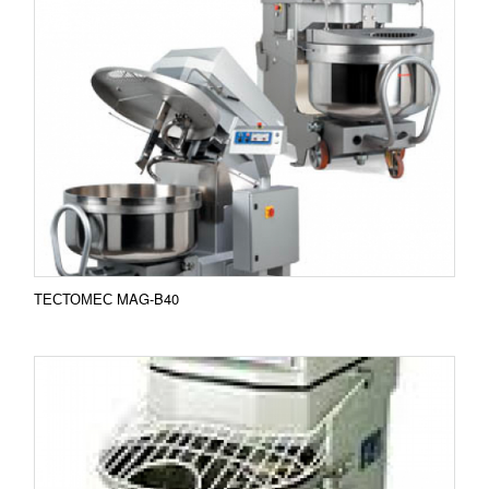
ТЕСТОМЕС MAG-HS40
48 789
RUB
Тестомес MAG-HS40 Двухскоростная машина,
предназначенная для вымешивания дрожжевого
теста из ржаной и пшеничной муки, с учетом
влажности 39-54...
Добавить в сравнение
ПОДРОБНЕЕ
ТЕСТОМЕС MAG-B40