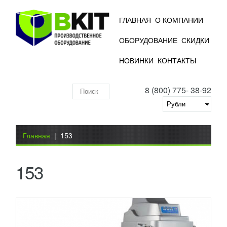
ГЛАВНАЯ
О КОМПАНИИ
ОБОРУДОВАНИЕ
СКИДКИ
ТЕСТОМЕС MAG-B40
НОВИНКИ
КОНТАКТЫ
48 789
RUB
8 (800) 775- 38-92
Тестомес MAG-B40 Промышленный миксер MAG-
Поиск
B40 имеет насадки разных типов, которые при
необходимости подбираются для замешивания
по
бисквитного,...
Добавить в сравнение
складу
Вы здесь
ПОДРОБНЕЕ
Главная
|
153
153