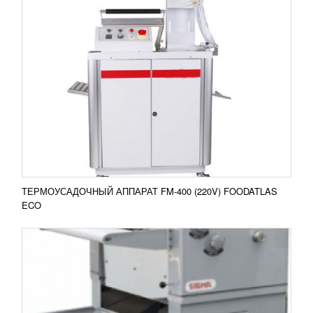
ТЕСТОЗАКАТОЧНАЯ МАШИНА SIGMA FF
600
286 245
RUB
Тестозакаточная машина Sigma FF 600
Тестозакаточная машина применяется для
закатки тестовых заготовок массой от 20 до 1500
граммов. Она...
Добавить в сравнение
ПОДРОБНЕЕ
ТЕРМОУСАДОЧНЫЙ АППАРАТ FM-400 (220V) FOODATLAS
ECO