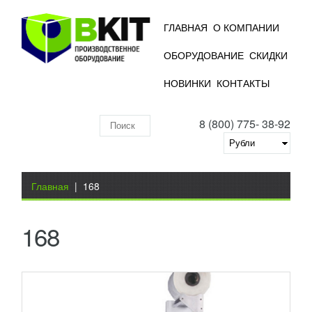
ГЛАВНАЯ
О КОМПАНИИ
ОБОРУДОВАНИЕ
СКИДКИ
ТЕРМОУСАДОЧНЫЙ АППАРАТ FM-400
НОВИНКИ
КОНТАКТЫ
(220V) FOODATLAS ECO
86 064
RUB
8 (800) 775- 38-92
Назначение оборудования этого типа -
Поиск
индивидуальная (штучная) и групповая упаковка
различной продукции в термоусадочную пленку.
по
Данное...
Добавить в сравнение
складу
Вы здесь
ПОДРОБНЕЕ
Главная
|
168
168