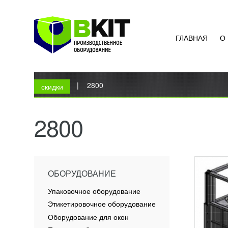
ГЛАВНАЯ
О
РИТУ
ХАЛА
УЗН
Вы здесь
Главная
|
2800
Ритуал
скидки
исполь
КРС во
оглуше
2800
форме 
ПОД
ОБОРУДОВАНИЕ
Упаковочное оборудование
Этикетировочное оборудование
Оборудование для окон