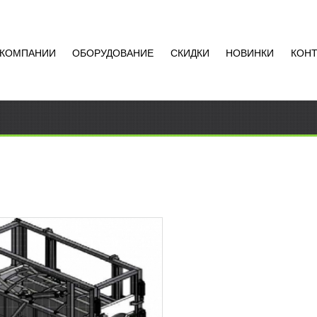
 КОМПАНИИ
ОБОРУДОВАНИЕ
СКИДКИ
НОВИНКИ
КОН
АЛЬНЫЙ БОКС УБОЯ КРС
ЛЬ
АТЬ ЦЕНУ
ьный бокс убоя КРС Халаль
зуется с целью обездвижения
время ритуального убоя или
ния. Устройство производится в
Добавить в
клетки...
сравнение
РОБНЕЕ