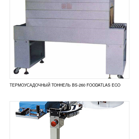
КЛИПСАТОРЫ ПАКЕТОВ СЕРИИ CRV KLPS
152 664
RUB
Клипсатор пакетов серии CRV KLPS
Клипсатор CRV KLPS 42 используется для
закрытия пакетов с помощью маталло-
пластиковой клипсы,...
Добавить в сравнение
ПОДРОБНЕЕ
ТЕРМОУСАДОЧНЫЙ ТОННЕЛЬ BS-260 FOODATLAS ECO
ДОЗАТОР ЖИДКОСТНЫЙ, ПОРШНЕВОЙ