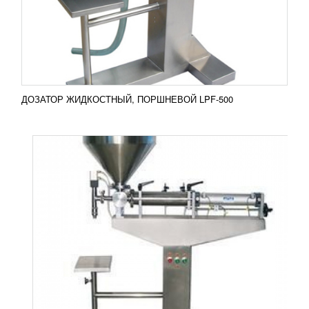
полуавтоматического типа предназначены для
дозированной фасовки пастообразных и
кремообразных продуктов. Просты и...
Добавить в сравнение
ПОДРОБНЕЕ
ДОЗАТОР ЖИДКОСТНЫЙ, ПОРШНЕВОЙ LPF-500
АВТОМАТИЧЕСКИЙ АППЛИКАТОР
ЭТИКЕТОК V-SX
УЗНАТЬ ЦЕНУ
Автоматический аппликатор этикеток V-SX
Указанное устройство используется для изделий,
которые движутся на медлительных
производственных...
Добавить в сравнение