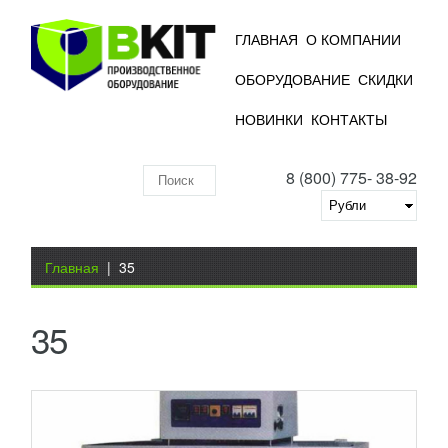
ГЛАВНАЯ
О КОМПАНИИ
ОБОРУДОВАНИЕ
СКИДКИ
ТЕРМОУСАДОЧНЫЙ ТОННЕЛЬ BS-260
НОВИНКИ
КОНТАКТЫ
FOODATLAS ECO
27 766
RUB
8 (800) 775- 38-92
Термоусадочные машины предназначены для
Поиск
индивидуальной (штучной) и групповой упаковки
различной продукции в термоусадочную пленку.
по
Данное...
Добавить в сравнение
складу
Вы здесь
ПОДРОБНЕЕ
Главная
|
35
35