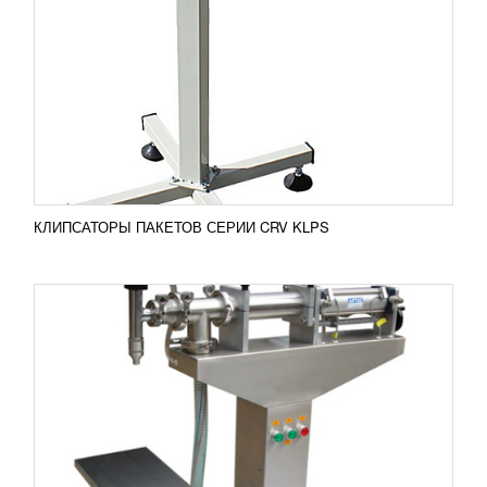
LPF-500
58 585
RUB
Фасовочные напольные дозаторы
полуавтоматического типа предназначены для
дозированной фасовки жидкостей плотностью
схожей с плотностью воды....
Добавить в сравнение
ПОДРОБНЕЕ
КЛИПСАТОРЫ ПАКЕТОВ СЕРИИ CRV KLPS
ДОЗАТОР ЖИДКОСТНЫЙ, ПОРШНЕВОЙ
PPF-500
63 610
RUB
Фасовочные напольные дозаторы