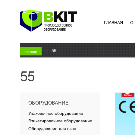
ГЛАВНАЯ
О
ПЛАН
FROS
15 3
Вы здесь
Главная
|
55
Миксер
скидки
для за
пригот
перем
55
пригот
ПОД
ОБОРУДОВАНИЕ
Упаковочное оборудование
Этикетировочное оборудование
Оборудование для окон