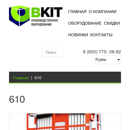
ГЛАВНАЯ
О КОМПАНИИ
ОБОРУДОВАНИЕ
СКИДКИ
ТЕЛЕСКОПИЧЕСКИЙ ПОДЪЕМНИК RX
НОВИНКИ
КОНТАКТЫ
10/20
УЗНАТЬ ЦЕНУ
8 (800) 775- 38-92
Двухмачтовый телескопический подъемник RX
Поиск
10/20 используется для ремонтно-монтажных
работ. Телескопические подъемники отличаются...
по
Добавить в сравнение
складу
Вы здесь
ПОДРОБНЕЕ
Главная
|
610
610