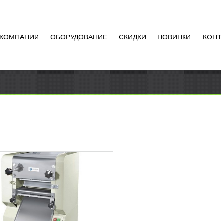
 КОМПАНИИ
ОБОРУДОВАНИЕ
СКИДКИ
НОВИНКИ
КОН
ЕРЕЗКА LGS 30
30
RUB
езка LGS 30
сиональное оборудование
LGS – это качественная и
я в пользовании техника,
Добавить в
ю используют в...
сравнение
РОБНЕЕ