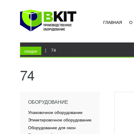
ГЛАВНАЯ
О
ЛАПШ
58 3
Вы здесь
Главная
|
74
Лапшер
скидки
Профес
серии 
удобна
74
котору
ПОД
ОБОРУДОВАНИЕ
Упаковочное оборудование
Этикетировочное оборудование
Оборудование для окон