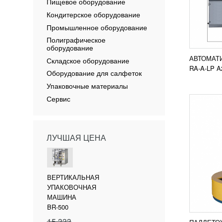
ПОЛУ
Пищевое оборудование
2100A
УЗН
Кондитерское оборудование
Паллет
Промышленное оборудование
полуав
Полиграфическое
упаковк
оборудование
Данная
упаковк
АВТОМАТ
Складское оборудование
ПОД
RA-A-LP A
Оборудование для салфеток
Упаковочные материалы
Сервис
ЛУЧШАЯ ЦЕНА
ОТСА
УЗН
ВЕРТИКАЛЬНАЯ
УПАКОВОЧНАЯ
Отсадо
Отсадо
МАШИНА
удобна 
BR-500
очень 
15 333
Основн