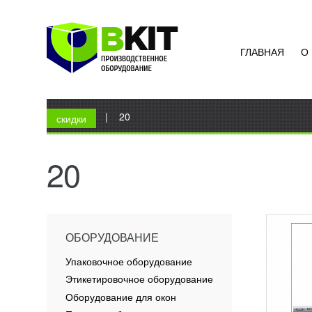
ГЛАВНАЯ
О
АВТО
ПАЛЛ
A2
УЗН
Вы здесь
Главная
|
20
Данное
скидки
италья
произв
продук
20
автома
ПОД
помощи
ОБОРУДОВАНИЕ
Упаковочное оборудование
Этикетировочное оборудование
Оборудование для окон
ПАЛЛ