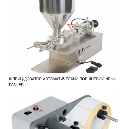
ПОЛУАВТОМАТИЧЕСКИЙ ДИСПЕНСЕР
ЭТИКЕТОК DSP-100S
УЗНАТЬ ЦЕНУ
Полуавтоматический диспенсер этикеток DSP-
100S Станок DSP-100 применяется для нанесения
этикеток в рулонах. Оборудование,
поддерживающие...
Добавить в сравнение
ПОДРОБНЕЕ
ШПРИЦ-ДОЗАТОР АВТОМАТИЧЕСКИЙ ПОРШНЕВОЙ NF-22
DANLER
ПОЛУАВТОМАТИЧЕСКИЙ ДИСПЕНСЕР