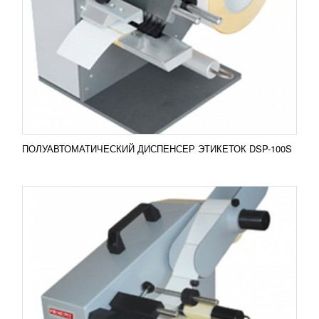
ЭТИКЕТОК DSP-100 M/F
УЗНАТЬ ЦЕНУ
Полуавтоматический диспенсер этикеток DSP-100
M/F Полуавтоматический станок DSP-100
применяется для нанесения этикеток в рулонах....
Добавить в сравнение
ПОДРОБНЕЕ
ПОЛУАВТОМАТИЧЕСКИЙ ДИСПЕНСЕР ЭТИКЕТОК DSP-100S
ПОЛУАВТОМАТИЧЕСКИЙ ДИСПЕНСЕР
ЭТИКЕТОК DSP-200 M/F
УЗНАТЬ ЦЕНУ
Полуавтоматический диспенсер этикеток DSP-200